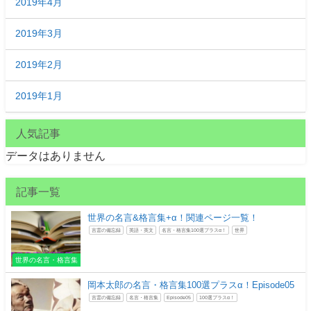
2019年4月
2019年3月
2019年2月
2019年1月
人気記事
データはありません
記事一覧
世界の名言&格言集+α！関連ページ一覧！
言霊の備忘録
英語・英文
名言・格言集100選プラスα！
世界
世界の名言・格言集
岡本太郎の名言・格言集100選プラスα！Episode05
言霊の備忘録
名言・格言集
Episode05
100選プラスα！