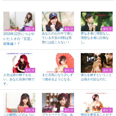
蒼依 澪
蒼依 澪
蒼依 澪
あなたの心の中で感じ
夢なき者に理想なし。
2019年12月につぶや
ている不安の9割は実
理想なき者に計画な
いたミオの『言霊』
勢には起こらない！
し。
総集編！？
蒼依 澪
蒼依 澪
蒼依 澪
人生は誰の物でもな
また元気になり少しず
過ちを赦すということ
い、あなた自身の物で
つ進めるようになる。
は強さの証なのだ。
す。
蒼依 澪
蒼依 澪
蒼依 澪
この瞬間にどのように
プライベートでは、あ
明日を夢見ることがで