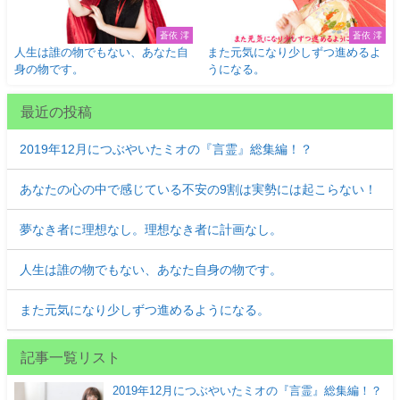
蒼依 澪
蒼依 澪
人生は誰の物でもない、あなた自
また元気になり少しずつ進めるよ
身の物です。
うになる。
最近の投稿
2019年12月につぶやいたミオの『言霊』総集編！？
あなたの心の中で感じている不安の9割は実勢には起こらない！
夢なき者に理想なし。理想なき者に計画なし。
人生は誰の物でもない、あなた自身の物です。
また元気になり少しずつ進めるようになる。
記事一覧リスト
2019年12月につぶやいたミオの『言霊』総集編！？