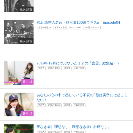
福沢 諭吉
福沢 諭吉の名言・格言集100選プラスα！Episode04
言霊の備忘録
名言・格言集
Episode04
100選プラスα！
福沢 諭吉
2019年12月につぶやいたミオの『言霊』総集編！？
管理人
言霊の備忘録
蒼依澪
今日の言霊
蒼依 澪
あなたの心の中で感じている不安の9割は実勢には起こら
ない！
管理人
言霊の備忘録
蒼依澪
今日の言霊
蒼依 澪
夢なき者に理想なし。理想なき者に計画なし。
管理人
言霊の備忘録
蒼依澪
今日の言霊