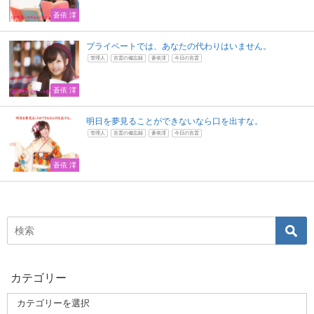
蒼依 澪
プライベートでは、あなたの代わりはいません。
管理人
言霊の備忘録
蒼依澪
今日の言霊
蒼依 澪
明日を夢見ることができないなら口を出すな。
管理人
言霊の備忘録
蒼依澪
今日の言霊
蒼依 澪
カテゴリー