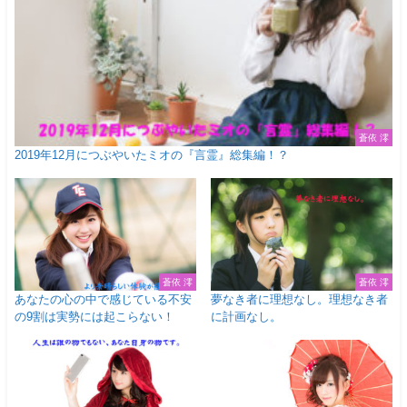
蒼依 澪
2019年12月につぶやいたミオの『言霊』総集編！？
蒼依 澪
蒼依 澪
あなたの心の中で感じている不安
夢なき者に理想なし。理想なき者
の9割は実勢には起こらない！
に計画なし。