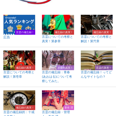
言霊の備忘録！
備忘録の真実！
備忘録の真実！
言霊についての考察と
言霊についての考察と
広告
真実！第参章
解説！第弐章
備忘録の真実！
言霊の真実！
言霊の真実！
言霊についての考察と
言霊の備忘録：青春
言霊の備忘録！ってど
解説！第壱章
(あおはる)について考
んなサイトなの？
察してみた。
備忘録の真実！
蒼依 澪
言霊の備忘録的：十戒
言霊の備忘録・管理