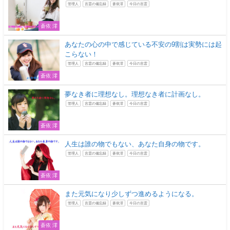
管理人
言霊の備忘録
蒼依澪
今日の言霊
蒼依 澪
あなたの心の中で感じている不安の9割は実勢には起
こらない！
管理人
言霊の備忘録
蒼依澪
今日の言霊
蒼依 澪
夢なき者に理想なし。理想なき者に計画なし。
管理人
言霊の備忘録
蒼依澪
今日の言霊
蒼依 澪
人生は誰の物でもない、あなた自身の物です。
管理人
言霊の備忘録
蒼依澪
今日の言霊
蒼依 澪
また元気になり少しずつ進めるようになる。
管理人
言霊の備忘録
蒼依澪
今日の言霊
蒼依 澪