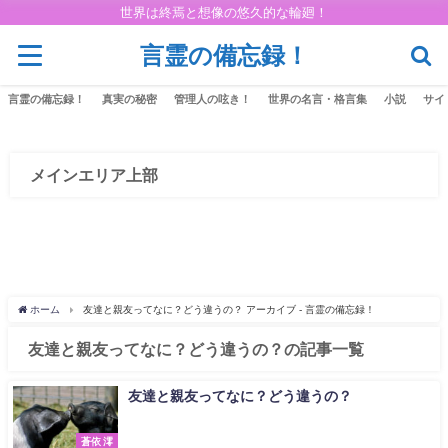
世界は終焉と想像の悠久的な輪廻！
言霊の備忘録！
言霊の備忘録！
真実の秘密
管理人の呟き！
世界の名言・格言集
小説
サイ
メインエリア上部
ホーム
友達と親友ってなに？どう違うの？ アーカイブ - 言霊の備忘録！
友達と親友ってなに？どう違うの？の記事一覧
友達と親友ってなに？どう違うの？
蒼依 澪