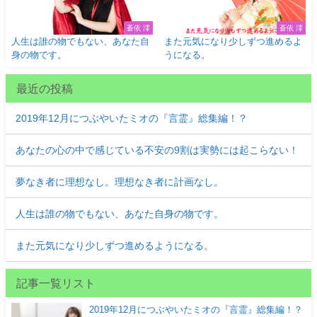
蒼依 澪
蒼依 澪
人生は誰の物でもない、あなた自
また元気になり少しずつ進めるよ
身の物です。
うになる。
最近の投稿
2019年12月につぶやいたミオの『言霊』総集編！？
あなたの心の中で感じている不安の9割は実勢には起こらない！
夢なき者に理想なし。理想なき者に計画なし。
人生は誰の物でもない、あなた自身の物です。
また元気になり少しずつ進めるようになる。
記事一覧リスト
2019年12月につぶやいたミオの『言霊』総集編！？