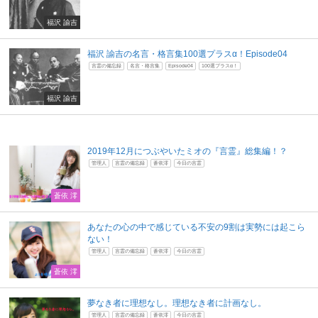
福沢 諭吉
福沢 諭吉の名言・格言集100選プラスα！Episode04
言霊の備忘録
名言・格言集
Episode04
100選プラスα！
福沢 諭吉
2019年12月につぶやいたミオの『言霊』総集編！？
管理人
言霊の備忘録
蒼依澪
今日の言霊
蒼依 澪
あなたの心の中で感じている不安の9割は実勢には起こら
ない！
管理人
言霊の備忘録
蒼依澪
今日の言霊
蒼依 澪
夢なき者に理想なし。理想なき者に計画なし。
管理人
言霊の備忘録
蒼依澪
今日の言霊