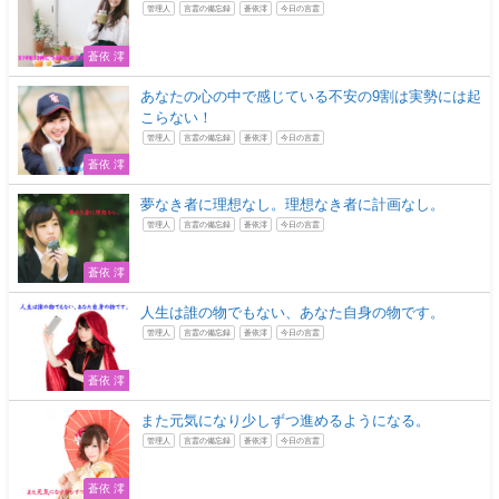
管理人
言霊の備忘録
蒼依澪
今日の言霊
蒼依 澪
あなたの心の中で感じている不安の9割は実勢には起
こらない！
管理人
言霊の備忘録
蒼依澪
今日の言霊
蒼依 澪
夢なき者に理想なし。理想なき者に計画なし。
管理人
言霊の備忘録
蒼依澪
今日の言霊
蒼依 澪
人生は誰の物でもない、あなた自身の物です。
管理人
言霊の備忘録
蒼依澪
今日の言霊
蒼依 澪
また元気になり少しずつ進めるようになる。
管理人
言霊の備忘録
蒼依澪
今日の言霊
蒼依 澪