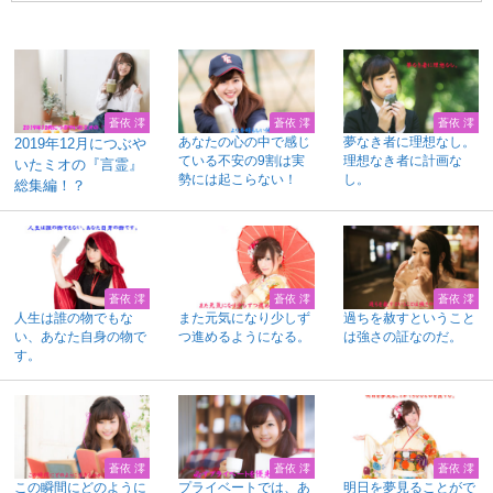
蒼依 澪
蒼依 澪
蒼依 澪
あなたの心の中で感じ
夢なき者に理想なし。
2019年12月につぶや
ている不安の9割は実
理想なき者に計画な
いたミオの『言霊』
勢には起こらない！
し。
総集編！？
蒼依 澪
蒼依 澪
蒼依 澪
人生は誰の物でもな
また元気になり少しず
過ちを赦すということ
い、あなた自身の物で
つ進めるようになる。
は強さの証なのだ。
す。
蒼依 澪
蒼依 澪
蒼依 澪
この瞬間にどのように
プライベートでは、あ
明日を夢見ることがで