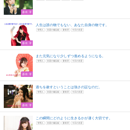
蒼依 澪
人生は誰の物でもない、あなた自身の物です。
管理人
言霊の備忘録
蒼依澪
今日の言霊
蒼依 澪
また元気になり少しずつ進めるようになる。
管理人
言霊の備忘録
蒼依澪
今日の言霊
蒼依 澪
過ちを赦すということは強さの証なのだ。
管理人
言霊の備忘録
蒼依澪
今日の言霊
蒼依 澪
この瞬間にどのように生きるかが凄く大切です。
管理人
言霊の備忘録
蒼依澪
今日の言霊