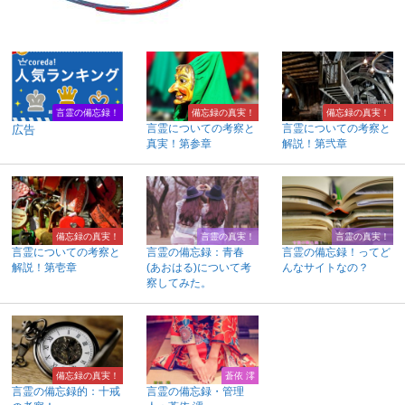
言霊の備忘録！
備忘録の真実！
備忘録の真実！
言霊についての考察と
言霊についての考察と
広告
真実！第参章
解説！第弐章
備忘録の真実！
言霊の真実！
言霊の真実！
言霊についての考察と
言霊の備忘録：青春
言霊の備忘録！ってど
解説！第壱章
(あおはる)について考
んなサイトなの？
察してみた。
備忘録の真実！
蒼依 澪
言霊の備忘録的：十戒
言霊の備忘録・管理