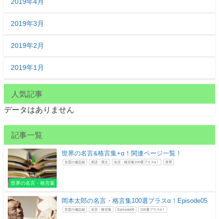
2019年4月
2019年3月
2019年2月
2019年1月
人気記事
データはありません
記事一覧
世界の名言&格言集+α！関連ページ一覧！
言霊の備忘録
英語・英文
名言・格言集100選プラスα！
世界
世界の名言・格言集
岡本太郎の名言・格言集100選プラスα！Episode05
言霊の備忘録
名言・格言集
Episode05
100選プラスα！