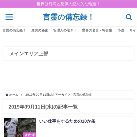
世界は終焉と想像の悠久的な輪廻！
言霊の備忘録！
言霊の備忘録！
真実の秘密
管理人の呟き！
世界の名言・格言集
小説
サイ
メインエリア上部
ホーム
2019年09月11日(水) アーカイブ - 言霊の備忘録！
2019年09月11日(水)の記事一覧
いい仕事をするための10か条
蒼依 澪