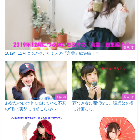
蒼依 澪
2019年12月につぶやいたミオの『言霊』総集編！？
蒼依 澪
蒼依 澪
あなたの心の中で感じている不安
夢なき者に理想なし。理想なき者
の9割は実勢には起こらない！
に計画なし。