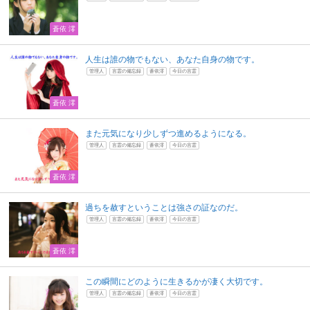
蒼依 澪
人生は誰の物でもない、あなた自身の物です。
管理人
言霊の備忘録
蒼依澪
今日の言霊
蒼依 澪
また元気になり少しずつ進めるようになる。
管理人
言霊の備忘録
蒼依澪
今日の言霊
蒼依 澪
過ちを赦すということは強さの証なのだ。
管理人
言霊の備忘録
蒼依澪
今日の言霊
蒼依 澪
この瞬間にどのように生きるかが凄く大切です。
管理人
言霊の備忘録
蒼依澪
今日の言霊