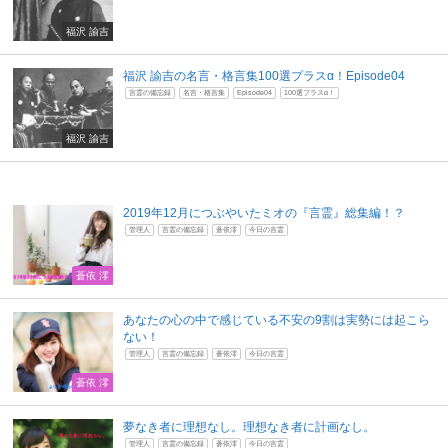
福沢 諭吉
福沢 諭吉の名言・格言集100選プラスα！Episode04
言霊の備忘録
名言・格言集
Episode04
100選プラスα！
福沢 諭吉
2019年12月につぶやいたミオの『言霊』総集編！？
管理人
言霊の備忘録
蒼依澪
今日の言霊
蒼依 澪
あなたの心の中で感じている不安の9割は実勢には起こら
ない！
管理人
言霊の備忘録
蒼依澪
今日の言霊
蒼依 澪
夢なき者に理想なし。理想なき者に計画なし。
管理人
言霊の備忘録
蒼依澪
今日の言霊