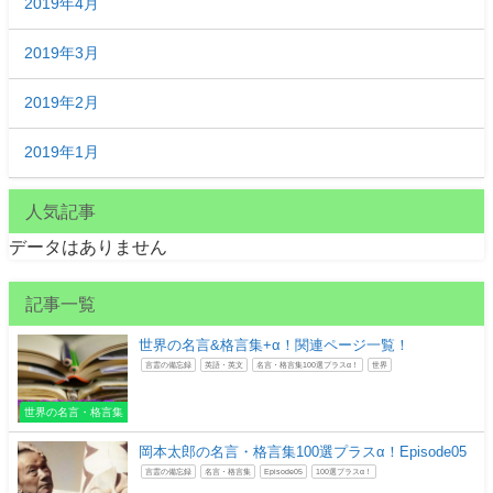
2019年4月
2019年3月
2019年2月
2019年1月
人気記事
データはありません
記事一覧
世界の名言&格言集+α！関連ページ一覧！
言霊の備忘録
英語・英文
名言・格言集100選プラスα！
世界
世界の名言・格言集
岡本太郎の名言・格言集100選プラスα！Episode05
言霊の備忘録
名言・格言集
Episode05
100選プラスα！