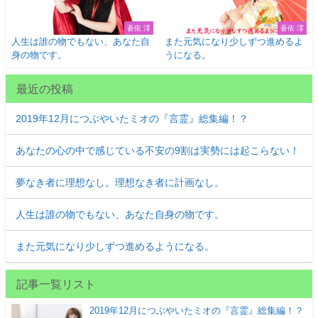
蒼依 澪
蒼依 澪
人生は誰の物でもない、あなた自
また元気になり少しずつ進めるよ
身の物です。
うになる。
最近の投稿
2019年12月につぶやいたミオの『言霊』総集編！？
あなたの心の中で感じている不安の9割は実勢には起こらない！
夢なき者に理想なし。理想なき者に計画なし。
人生は誰の物でもない、あなた自身の物です。
また元気になり少しずつ進めるようになる。
記事一覧リスト
2019年12月につぶやいたミオの『言霊』総集編！？