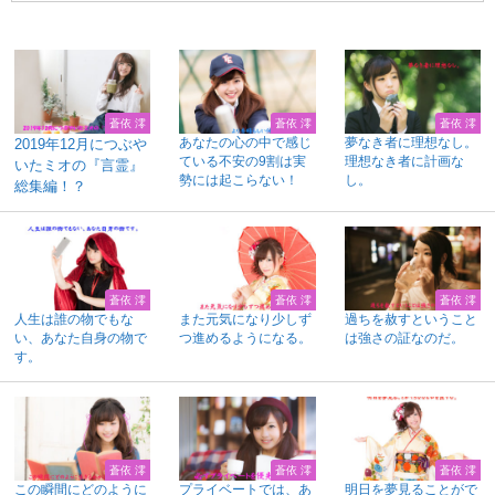
蒼依 澪
蒼依 澪
蒼依 澪
あなたの心の中で感じ
夢なき者に理想なし。
2019年12月につぶや
ている不安の9割は実
理想なき者に計画な
いたミオの『言霊』
勢には起こらない！
し。
総集編！？
蒼依 澪
蒼依 澪
蒼依 澪
人生は誰の物でもな
また元気になり少しず
過ちを赦すということ
い、あなた自身の物で
つ進めるようになる。
は強さの証なのだ。
す。
蒼依 澪
蒼依 澪
蒼依 澪
この瞬間にどのように
プライベートでは、あ
明日を夢見ることがで