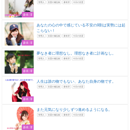
管理人
言霊の備忘録
蒼依澪
今日の言霊
蒼依 澪
あなたの心の中で感じている不安の9割は実勢には起
こらない！
管理人
言霊の備忘録
蒼依澪
今日の言霊
蒼依 澪
夢なき者に理想なし。理想なき者に計画なし。
管理人
言霊の備忘録
蒼依澪
今日の言霊
蒼依 澪
人生は誰の物でもない、あなた自身の物です。
管理人
言霊の備忘録
蒼依澪
今日の言霊
蒼依 澪
また元気になり少しずつ進めるようになる。
管理人
言霊の備忘録
蒼依澪
今日の言霊
蒼依 澪