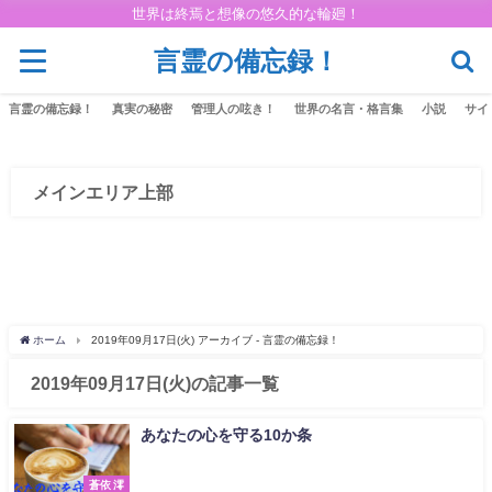
世界は終焉と想像の悠久的な輪廻！
言霊の備忘録！
言霊の備忘録！
真実の秘密
管理人の呟き！
世界の名言・格言集
小説
サイ
メインエリア上部
ホーム
2019年09月17日(火) アーカイブ - 言霊の備忘録！
2019年09月17日(火)の記事一覧
あなたの心を守る10か条
蒼依 澪