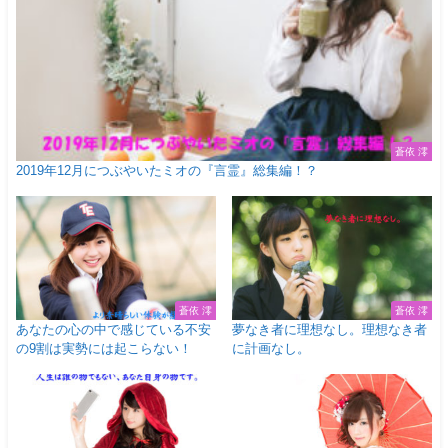
蒼依 澪
2019年12月につぶやいたミオの『言霊』総集編！？
蒼依 澪
蒼依 澪
あなたの心の中で感じている不安
夢なき者に理想なし。理想なき者
の9割は実勢には起こらない！
に計画なし。