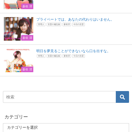
蒼依 澪
プライベートでは、あなたの代わりはいません。
管理人
言霊の備忘録
蒼依澪
今日の言霊
蒼依 澪
明日を夢見ることができないなら口を出すな。
管理人
言霊の備忘録
蒼依澪
今日の言霊
蒼依 澪
カテゴリー