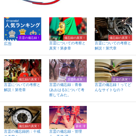
言霊の備忘録！
備忘録の真実！
備忘録の真実！
言霊についての考察と
言霊についての考察と
広告
真実！第参章
解説！第弐章
備忘録の真実！
言霊の真実！
言霊の真実！
言霊についての考察と
言霊の備忘録：青春
言霊の備忘録！ってど
解説！第壱章
(あおはる)について考
んなサイトなの？
察してみた。
備忘録の真実！
蒼依 澪
言霊の備忘録的：十戒
言霊の備忘録・管理