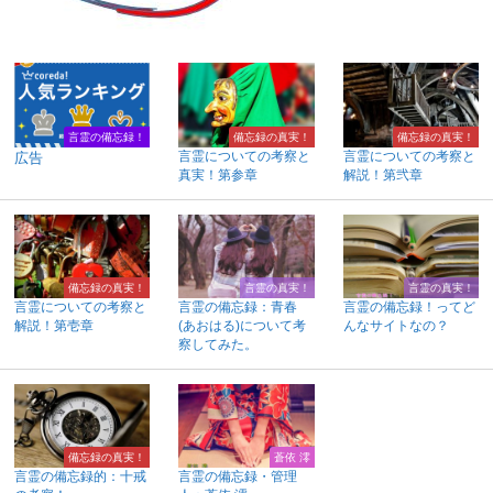
言霊の備忘録！
備忘録の真実！
備忘録の真実！
言霊についての考察と
言霊についての考察と
広告
真実！第参章
解説！第弐章
備忘録の真実！
言霊の真実！
言霊の真実！
言霊についての考察と
言霊の備忘録：青春
言霊の備忘録！ってど
解説！第壱章
(あおはる)について考
んなサイトなの？
察してみた。
備忘録の真実！
蒼依 澪
言霊の備忘録的：十戒
言霊の備忘録・管理