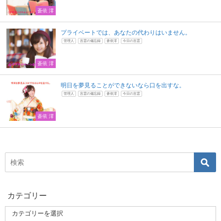
蒼依 澪
プライベートでは、あなたの代わりはいません。
管理人
言霊の備忘録
蒼依澪
今日の言霊
蒼依 澪
明日を夢見ることができないなら口を出すな。
管理人
言霊の備忘録
蒼依澪
今日の言霊
蒼依 澪
カテゴリー