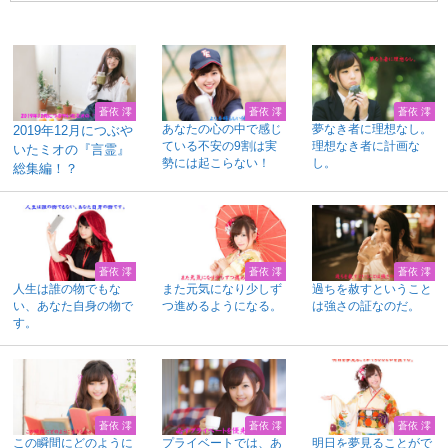
蒼依 澪
蒼依 澪
蒼依 澪
あなたの心の中で感じ
夢なき者に理想なし。
2019年12月につぶや
ている不安の9割は実
理想なき者に計画な
いたミオの『言霊』
勢には起こらない！
し。
総集編！？
蒼依 澪
蒼依 澪
蒼依 澪
人生は誰の物でもな
また元気になり少しず
過ちを赦すということ
い、あなた自身の物で
つ進めるようになる。
は強さの証なのだ。
す。
蒼依 澪
蒼依 澪
蒼依 澪
この瞬間にどのように
プライベートでは、あ
明日を夢見ることがで