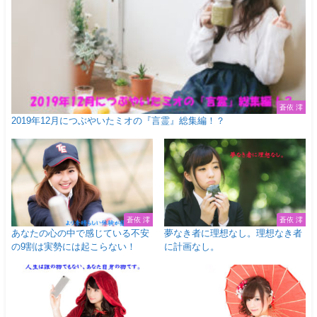
蒼依 澪
2019年12月につぶやいたミオの『言霊』総集編！？
蒼依 澪
蒼依 澪
あなたの心の中で感じている不安
夢なき者に理想なし。理想なき者
の9割は実勢には起こらない！
に計画なし。