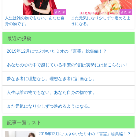
蒼依 澪
蒼依 澪
人生は誰の物でもない、あなた自
また元気になり少しずつ進めるよ
身の物です。
うになる。
最近の投稿
2019年12月につぶやいたミオの『言霊』総集編！？
あなたの心の中で感じている不安の9割は実勢には起こらない！
夢なき者に理想なし。理想なき者に計画なし。
人生は誰の物でもない、あなた自身の物です。
また元気になり少しずつ進めるようになる。
記事一覧リスト
2019年12月につぶやいたミオの『言霊』総集編！？