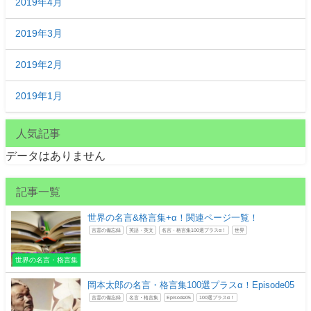
2019年4月
2019年3月
2019年2月
2019年1月
人気記事
データはありません
記事一覧
世界の名言&格言集+α！関連ページ一覧！
言霊の備忘録
英語・英文
名言・格言集100選プラスα！
世界
世界の名言・格言集
岡本太郎の名言・格言集100選プラスα！Episode05
言霊の備忘録
名言・格言集
Episode05
100選プラスα！