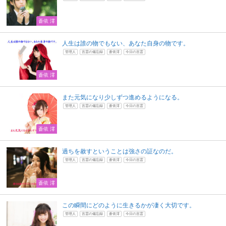
蒼依 澪
人生は誰の物でもない、あなた自身の物です。
管理人
言霊の備忘録
蒼依澪
今日の言霊
蒼依 澪
また元気になり少しずつ進めるようになる。
管理人
言霊の備忘録
蒼依澪
今日の言霊
蒼依 澪
過ちを赦すということは強さの証なのだ。
管理人
言霊の備忘録
蒼依澪
今日の言霊
蒼依 澪
この瞬間にどのように生きるかが凄く大切です。
管理人
言霊の備忘録
蒼依澪
今日の言霊