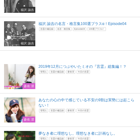
福沢 諭吉
福沢 諭吉の名言・格言集100選プラスα！Episode04
言霊の備忘録
名言・格言集
Episode04
100選プラスα！
福沢 諭吉
2019年12月につぶやいたミオの『言霊』総集編！？
管理人
言霊の備忘録
蒼依澪
今日の言霊
蒼依 澪
あなたの心の中で感じている不安の9割は実勢には起こら
ない！
管理人
言霊の備忘録
蒼依澪
今日の言霊
蒼依 澪
夢なき者に理想なし。理想なき者に計画なし。
管理人
言霊の備忘録
蒼依澪
今日の言霊