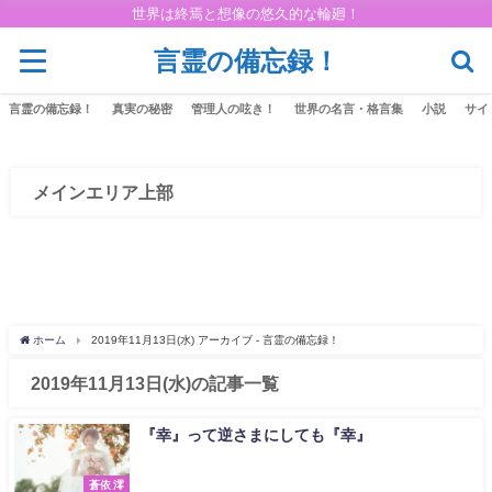
世界は終焉と想像の悠久的な輪廻！
言霊の備忘録！
言霊の備忘録！
真実の秘密
管理人の呟き！
世界の名言・格言集
小説
サイ
メインエリア上部
ホーム
2019年11月13日(水) アーカイブ - 言霊の備忘録！
2019年11月13日(水)の記事一覧
『幸』って逆さまにしても『幸』
蒼依 澪