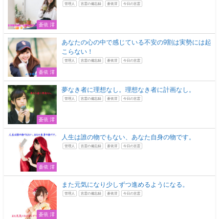
管理人
言霊の備忘録
蒼依澪
今日の言霊
蒼依 澪
あなたの心の中で感じている不安の9割は実勢には起
こらない！
管理人
言霊の備忘録
蒼依澪
今日の言霊
蒼依 澪
夢なき者に理想なし。理想なき者に計画なし。
管理人
言霊の備忘録
蒼依澪
今日の言霊
蒼依 澪
人生は誰の物でもない、あなた自身の物です。
管理人
言霊の備忘録
蒼依澪
今日の言霊
蒼依 澪
また元気になり少しずつ進めるようになる。
管理人
言霊の備忘録
蒼依澪
今日の言霊
蒼依 澪