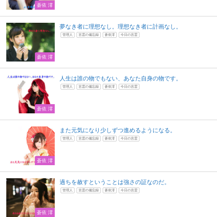
蒼依 澪
夢なき者に理想なし。理想なき者に計画なし。
管理人
言霊の備忘録
蒼依澪
今日の言霊
蒼依 澪
人生は誰の物でもない、あなた自身の物です。
管理人
言霊の備忘録
蒼依澪
今日の言霊
蒼依 澪
また元気になり少しずつ進めるようになる。
管理人
言霊の備忘録
蒼依澪
今日の言霊
蒼依 澪
過ちを赦すということは強さの証なのだ。
管理人
言霊の備忘録
蒼依澪
今日の言霊
蒼依 澪