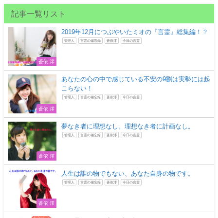
記事一覧リスト
2019年12月につぶやいたミオの『言霊』総集編！？
管理人
言霊の備忘録
蒼依澪
今日の言霊
蒼依 澪
あなたの心の中で感じている不安の9割は実勢には起
こらない！
管理人
言霊の備忘録
蒼依澪
今日の言霊
蒼依 澪
夢なき者に理想なし。理想なき者に計画なし。
管理人
言霊の備忘録
蒼依澪
今日の言霊
蒼依 澪
人生は誰の物でもない、あなた自身の物です。
管理人
言霊の備忘録
蒼依澪
今日の言霊
蒼依 澪