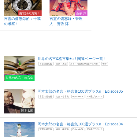
備忘録の真実！
蒼依 澪
言霊の備忘録的：十戒
言霊の備忘録・管理
の考察！
人：蒼依 澪
世界の名言&格言集+α！関連ページ一覧！
言霊の備忘録
英語・英文
名言・格言集100選プラスα！
世界
世界の名言・格言集
岡本太郎の名言・格言集100選プラスα！Episode05
言霊の備忘録
名言・格言集
Episode05
100選プラスα！
岡本太郎
岡本太郎の名言・格言集100選プラスα！Episode04
言霊の備忘録
名言・格言集
Episode04
100選プラスα！