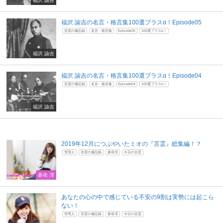
福沢 諭吉の名言・格言集100選プラスα！Episode05
言霊の備忘録
名言・格言集
Episode05
100選プラスα！
福沢 諭吉
福沢 諭吉の名言・格言集100選プラスα！Episode04
言霊の備忘録
名言・格言集
Episode04
100選プラスα！
福沢 諭吉
2019年12月につぶやいたミオの『言霊』総集編！？
管理人
言霊の備忘録
蒼依澪
今日の言霊
蒼依 澪
あなたの心の中で感じている不安の9割は実勢には起こら
ない！
管理人
言霊の備忘録
蒼依澪
今日の言霊