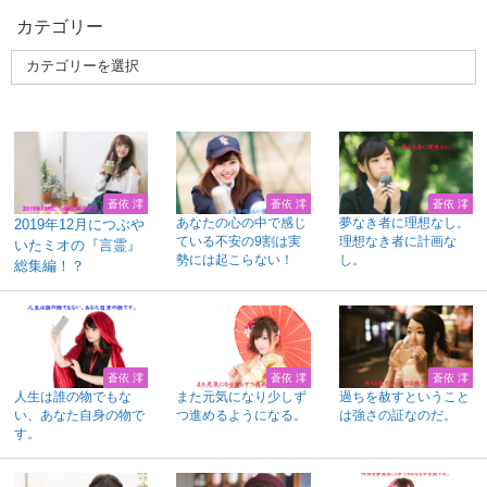
カテゴリー
蒼依 澪
蒼依 澪
蒼依 澪
あなたの心の中で感じ
夢なき者に理想なし。
2019年12月につぶや
ている不安の9割は実
理想なき者に計画な
いたミオの『言霊』
勢には起こらない！
し。
総集編！？
蒼依 澪
蒼依 澪
蒼依 澪
人生は誰の物でもな
また元気になり少しず
過ちを赦すということ
い、あなた自身の物で
つ進めるようになる。
は強さの証なのだ。
す。