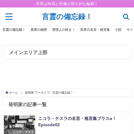
世界は終焉と想像の悠久的な輪廻！
言霊の備忘録！
言霊の備忘録！
真実の秘密
管理人の呟き！
世界の名言・格言集
小説
サイ
メインエリア上部
ホーム
発明家 アーカイブ - 言霊の備忘録！
発明家の記事一覧
ニコラ・テスラの名言・格言集プラスα！
Episode02
ニコラ・テスラ