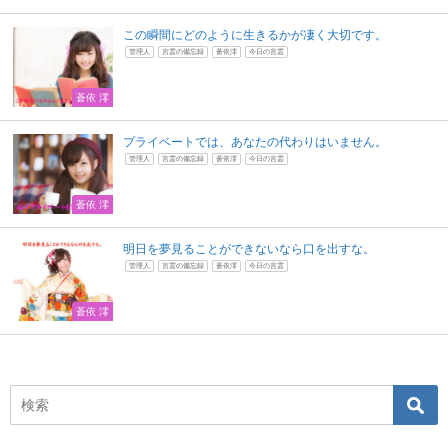
この瞬間にどのように生きるかが凄く大切です。
管理人
言霊の備忘録
蒼依澪
今日の言霊
蒼依 澪
プライベートでは、あなたの代わりはいません。
管理人
言霊の備忘録
蒼依澪
今日の言霊
蒼依 澪
明日を夢見ることができないなら口を出すな。
管理人
言霊の備忘録
蒼依澪
今日の言霊
蒼依 澪