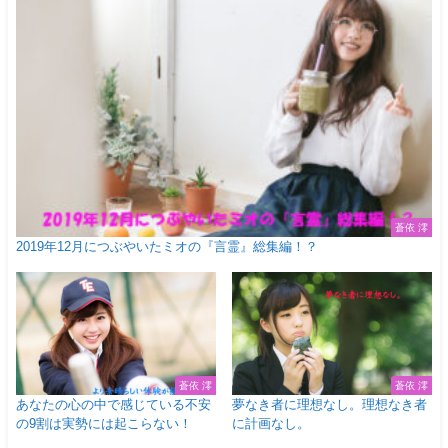
蒼依 澪
2019年12月につぶやいたミオの『言霊』総集編！？
蒼依 澪
蒼依 澪
あなたの心の中で感じている不安
夢なき者に理想なし。理想なき者
の9割は実勢には起こらない！
に計画なし。