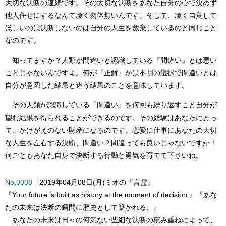
大切な決断の連続です。その大切な決断をあなた自分の心で決めず
他人任せにするなんて凄く勿体無いんです。そして、凄く自覚して
ほしいのは決断しないのは自分の人生を放棄しているのと同じこと
なのです。
知ってますか？人類が間違いと認識している『間違い』とは悪い
ことじゃないんですよ。何が『正解』かは不明の選択で間違いとは
自分が意図した結果と違う結果のことを意味しています。
その人類が認識している『間違い』を何回も繰り返すこと自分が
望む結果を得られることができるのです。その経験はあなたにとっ
て、かけがえのない財産になるのです。恋愛に仕事にあなたの大切
な人生を左右する決断、間違い？間違っても良いじゃないですか！
何ごともあなた自身で決断する行動と勇気を育てて下さいね。
No,0008
2019年04月08日(月)ミオの『言霊』
『Your future is built as history at the moment of decision.』
『あな
たの未来は決断の瞬間に歴史として築かれる。』
あなたの
未来
は日々の何気ない些細な決断の積み重ねによって、