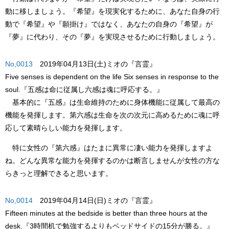
動に移しましょう。
『希望』
を現実化するために、あなた自身の行
動で
『希望』
や『願掛け』ではなく、あなたの自身の
『希望』
が
『夢』
に代わり、その
『夢』
を実現させるために行動しましょう。
No,0013
2019年04月13日(土)ミオの『言霊』
Five senses is dependent on the life Six senses in response to the
soul.
『五感は命に従属し六感は魂に呼応する。』
基本的に
『五感』
は生命維持のために身体機能に従属して最高の
機能を発揮します。
第六感
は生命を次の次元に高めるために魂に呼
応して素晴らしい能力を発揮します。
特に女性の
『第六感』
はたまに異常に凄い能力を発揮しますよ
ね。どんな異常な能力を発揮するのかは断言しませんが女性の方な
らきっと理解できると思います。
No,0014
2019年04月14日(日)ミオの『言霊』
Fifteen minutes at the bedside is better than three hours at the
desk.
『3時間机で勉強するよりもベッドサイドの15分が勝る。』