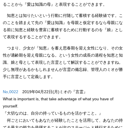
ることから『愛は知識の母』と表現することができます。
知恵とは知りたいという行動に付随して蓄積する経験値です。こ
のことを踏まえて先の『愛は知識』を母親と仮定するなら母親にな
る前に知恵と経験を豊富に蓄積するために行動するのを『娘』とし
て表現するすることができます。
つまり、少女が『知恵』を蓄え思春期を迎え女性になり、その女
性が適齢期を迎え母親になる。という女性の成長の過程を知恵と知
識、娘と母として表現した言霊として解説することができますね。
少し無理があるかもしれませんが言霊の備忘録、管理人のミオが勝
手に言霊として定義します。
No,0022
2019年04月22日(月)ミオの『言霊』
What is important is, that take advantage of what you have of
yourself.
『大切なのは、自分の持っているものを活かすこと。』
何ごとにおいてもあなたが経験したことを活用して、あなたの持
てる最大の能力を発揮することが次のステージへと移行するために