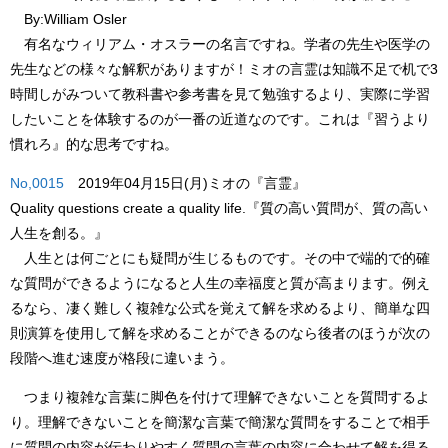
By:William Osler
有名なウィリアム・オスラーの名言ですね。学者の先生や医学の
先生などの様々な解釈がありますが！
ミオ
の言霊は知識不足で机で3
時間しがみついて教科書や参考書を見て勉強するより、実際に学習
したいことを体験するのが一番の近道なのです。これは
『習うより
慣れろ』
的な思考ですね。
No,0015
2019年04月15日(月)ミオの『言霊』
Quality questions create a quality life.
『質の高い質問が、質の高い
人生を創る。』
人生とは何ごとにも疑問が生じるものです。その中で端的で的確
な質問ができるようになると人生の幸福度と質が高まります。例え
るなら、凄く難しく複雑な公式を覚えて解を求めるより、簡単な四
則演算を使用して解を求めることができるのなら後者のほうが次の
段階へ進む速度が格段に違いまう。
つまり複雑な言葉に脚色を付けて理解できないことを質問するよ
り。理解できないことを簡潔な言葉で簡潔な質問をすることで相手
に質問の内容が伝わりやすく質問の言葉の内容に合わせて解を得る