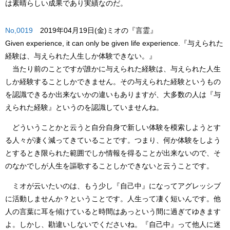
は素晴らしい成果であり実績なのだ。
No,0019
2019年04月19日(金)ミオの『言霊』
Given experience, it can only be given life experience.
『与えられた
経験は、与えられた人生しか体験できない。』
当たり前のことですが誰かに与えられた経験は、与えられた人生
しか経験することしかできません。その与えられた経験というもの
を認識できるか出来ないかの違いもありますが、大多数の人は『与
えられた経験』というのを認識していませんね。
どういうことかと云うと自分自身で新しい体験を模索しようとす
る人々が凄く減ってきていることです。つまり、何か体験をしよう
とするとき限られた範囲でしか情報を得ることが出来ないので、そ
のなかでしが人生を謳歌することしかできないと云うことです。
ミオが云いたいのは、もう少し『自己中』になってアグレッシブ
に活動しませんか？ということです。人生って凄く短いんです。他
人の言葉に耳を傾けていると時間はあっという間に過ぎてゆきます
よ。しかし、勘違いしないでくださいね。『自己中』って他人に迷