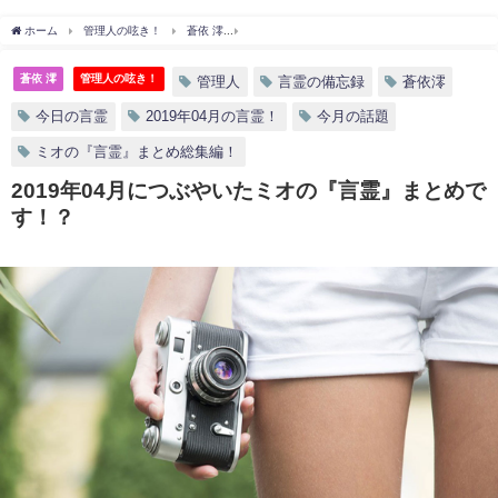
ホーム
管理人の呟き！
蒼依 澪
2019年04月につぶやいたミオの『言霊』まとめ
蒼依 澪
管理人の呟き！
管理人
言霊の備忘録
蒼依澪
今日の言霊
2019年04月の言霊！
今月の話題
ミオの『言霊』まとめ総集編！
2019年04月につぶやいたミオの『言霊』まとめで
す！？