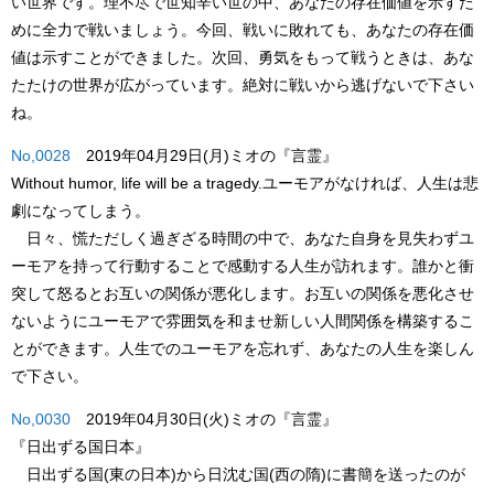
い世界です。理不尽で世知辛い世の中、あなたの存在価値を示すた
めに全力で戦いましょう。今回、戦いに敗れても、あなたの存在価
値は示すことができました。次回、勇気をもって戦うときは、あな
たたけの世界が広がっています。絶対に戦いから逃げないで下さい
ね。
No,0028
2019年04月29日(月)ミオの『言霊』
Without humor, life will be a tragedy.
ユーモアがなければ、人生は悲
劇になってしまう。
日々、慌ただしく過ぎざる時間の中で、あなた自身を見失わずユ
ーモアを持って行動することで感動する人生が訪れます。誰かと衝
突して怒るとお互いの関係が悪化します。お互いの関係を悪化させ
ないようにユーモアで雰囲気を和ませ新しい人間関係を構築するこ
とができます。人生でのユーモアを忘れず、あなたの人生を楽しん
で下さい。
No,0030
2019年04月30日(火)ミオの『言霊』
『日出ずる国日本』
日出ずる国(東の日本)から日沈む国(西の隋)に書簡を送ったのが