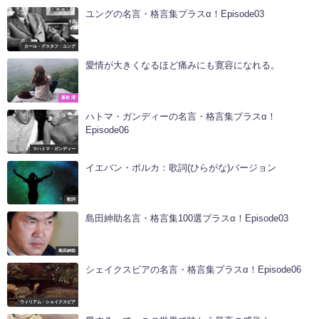
ユングの名言・格言集プラスα！Episode03
カール・グスタフ・ユング
愛情が大きくなるほど痛みにも寛容になれる。
蒼依 澪
ハトマ・ガンディーの名言・格言集プラスα！
Episode06
マハトマ・ガンディー
イエバン・ポルカ：歌詞(ひらがな)バージョン
歌詞
島田紳助名言・格言集100選プラスα！Episode03
島田紳助
シェイクスピアの名言・格言集プラスα！Episode06
ウィリアム・シェイクスピア