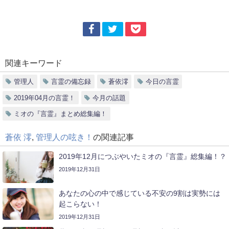
関連キーワード
管理人
言霊の備忘録
蒼依澪
今日の言霊
2019年04月の言霊！
今月の話題
ミオの『言霊』まとめ総集編！
蒼依 澪
,
管理人の呟き！
の関連記事
2019年12月につぶやいたミオの『言霊』総集編！？
2019年12月31日
あなたの心の中で感じている不安の9割は実勢には
起こらない！
2019年12月31日