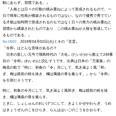
動にあらず、習慣である。』
『人格とは日々の行動の積み重ねによって形成されるもので、一
日で簡単に性格が構築されるものではない。なので優秀で秀でてい
る才能は短時間で形成されるのもではなく日々の努力の積み重ねと
習慣から構築されたものであり、この積み重ねが人格を形成してい
るものである。』
No,0002
2019年04月02日(火)ミオの『言霊』
『
令和
』はどんな意味があるの？
日本の新しい元号で飛鳥時代の『大化』(たいか)から数えて248番
目の『
令和
』(れいわ)と読むそうです。出典は日本の
『万葉集』
の
梅花の歌で
『時に、初春の『
令
』月にして、気き淑よく風『
和
』
ぎ、梅は鏡前の粉を抜き、欄は珮後の香を薫らす。』
から『
令和
』
を引用だそうです。
時に、初春の令月にして、気き淑よく風和ぎ、梅は鏡前の粉を抜
き、欄は珮後の香を薫らす。
ときに、しょしゅんのれいげつにして、きよくかぜやわらぎ、うめ
はきょうぜんのこをひらき、らんははいごのこうをかおらす。