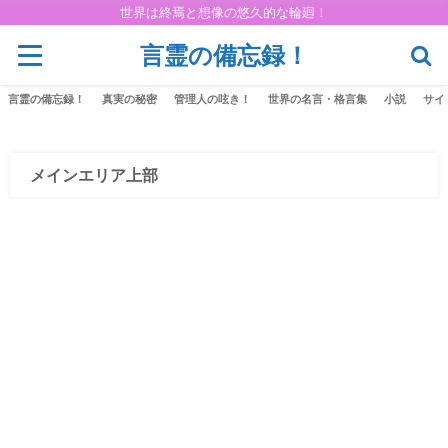
世界は終焉と想像の悠久的な輪廻！
言霊の備忘録！
言霊の備忘録！
真実の秘密
管理人の呟き！
世界の名言・格言集
小説
サイ
メインエリア上部