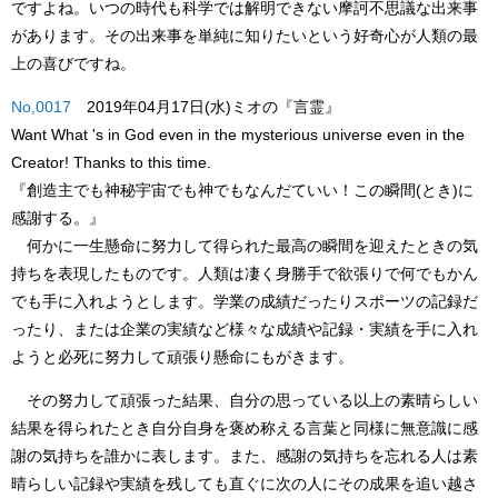
ですよね。いつの時代も科学では解明できない摩訶不思議な出来事
があります。その出来事を単純に知りたいという好奇心が人類の最
上の喜びですね。
No,0017
2019年04月17日(水)ミオの『言霊』
Want What 's in God even in the mysterious universe even in the
Creator! Thanks to this time.
『創造主でも神秘宇宙でも神でもなんだていい！この瞬間(とき)に
感謝する。』
何かに一生懸命に努力して得られた最高の瞬間を迎えたときの気
持ちを表現したものです。人類は凄く身勝手で欲張りで何でもかん
でも手に入れようとします。学業の成績だったりスポーツの記録だ
ったり、または企業の実績など様々な成績や記録・実績を手に入れ
ようと必死に努力して頑張り懸命にもがきます。
その努力して頑張った結果、自分の思っている以上の素晴らしい
結果を得られたとき自分自身を褒め称える言葉と同様に無意識に感
謝の気持ちを誰かに表します。また、感謝の気持ちを忘れる人は素
晴らしい記録や実績を残しても直ぐに次の人にその成果を追い越さ