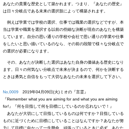
あなたの貴重な歴史として築かれます。つまり、『あなたの歴史』
は日々分岐点である
未来
の選択肢によって構築されます。
例えば学業では学校の選択、仕事では職業の選択などですが、本
当は学業や職業を選択する以前の些細な決断が現在のあなたを構築
しています。自分の思い通りの学校や会社で思い通りの学業や仕事
をしたいと思い描いているのなら、その前の段階で様々な分岐点で
の選択が必要になります。
その、あなたが決断した選択はあなた自身の価値ある歴史になり
ます。日々の何気ない分岐点で
未来
が決まるので、何かを決断する
ときは
勇気
と自信をもって大切なあなたの
未来
を選択して下さい。
No,0009
2019年04月09日(火)ミオの『言霊』
『Remember what you are aiming for and what you are aiming
for!』
『何を目指して何を目標にしているのか忘れないで！』
あなたが大切にして目指しているものは何ですか？目指している
ものに近づくために目標にしていることはなんですか？あなたが努
力して目標に向かって一生懸命、頑張っているときに必ず、あなた