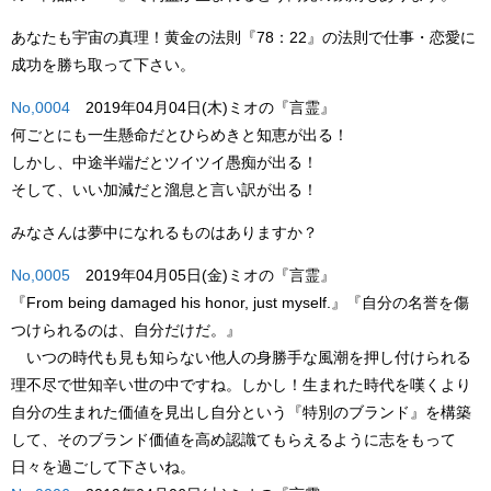
あなたも宇宙の真理！黄金の法則『78：22』の法則で仕事・恋愛に
成功を勝ち取って下さい。
No,0004
2019年04月04日(木)ミオの『言霊』
何ごとにも一生懸命だとひらめきと知恵が出る！
しかし、中途半端だとツイツイ愚痴が出る！
そして、いい加減だと溜息と言い訳が出る！
みなさんは夢中になれるものはありますか？
No,0005
2019年04月05日(金)ミオの『言霊』
『From being damaged his honor, just myself.』
『自分の名誉を傷
つけられるのは、自分だけだ。』
いつの時代も見も知らない他人の身勝手な風潮を押し付けられる
理不尽で世知辛い世の中ですね。しかし！生まれた時代を嘆くより
自分の生まれた価値を見出し自分という
『特別のブランド』
を構築
して、そのブランド価値を高め認識てもらえるように志をもって
日々を過ごして下さいね。