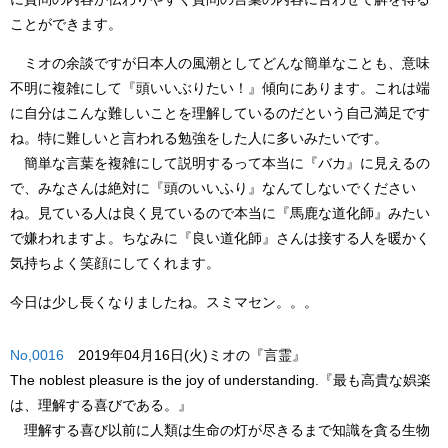
ことができます。
ミオ
の余談ですが日本人の風潮としてどんな簡単なことも、意味
不明に複雑にして
『頭いいぶりたい！』
傾向にあります。これは端
に自分はこんな難しいことを理解しているのだという自己満足です
ね。特に難しいと言われる勉強をした人に多いみたいです。
簡単な言葉を複雑にして説明するって本当に
『バカ』
に見えるの
で、みなさんは絶対に
『頭のいいふり』
なんてしないでください
ね。見ている人は良く見ているので本当に
『馬鹿な道化師』
みたい
で嫌われますよ。ちなみに『良い道化師』さんは接する人を暖かく
気持ちよく笑顔にしてくれます。
今日は少し長くなりましたね。
スミマセン
。。。
No,0016
2019年04月16日(火)ミオの『言霊』
The noblest pleasure is the joy of understanding.
『最も高貴な娯楽
は、理解する喜びである。』
理解する喜び以前に人類は生命の灯が尽きるまで知識を貪る生物