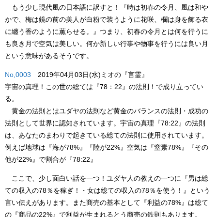
もう少し現代風の日本語に訳すと！『時は初春の令月、風は和や
かで、梅は鏡の前の美人が白粉で装うように花咲、欄は身を飾る衣
に纏う香のように薫らせる。』つまり、初春の令月とは何を行うに
も良き月で空気は美しい。何か新しい行事や物事を行うには良い月
という意味があるそうです。
No,0003
2019年04月03日(水)ミオの『言霊』
宇宙の真理！この世の総ては『78：22』の法則！で成り立ってい
る。
黄金の法則とはユダヤの法則など黄金のバランスの法則・成功の
法則として世界に認知されています。宇宙の真理『78:22』の法則
は、あなたのまわりで起きている総ての法則に使用されています。
例えば地球は『海が78%』『陸が22%』空気は『窒素78%』『その
他が22%』で割合が『78:22』
ここで、少し面白い話を一つ！ユダヤ人の教えの一つに『男は総
ての収入の78％を稼ぎ！・女は総ての収入の78％を使う！』という
言い伝えがあります。また商売の基本として『利益の78%』は総て
の『商品の22%』で利益が生まれるとう商売の鉄則もあります。