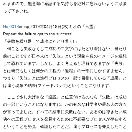
れますので、無意識に感謝する気持ちを絶対に忘れないように頑張
って下さいね。
No,0018
emsp;2019年04月18日(木)ミオの『言霊』
Repeat the failure get to the success!
『失敗を繰り返して成功にたどり着く! 』
何ごとも失敗なくして成功の二文字にはたどり着けない。当たり
前のことですが日本人は『失敗』という現象を負のイメージを連想
して恐れています。しかし、よく考えると理解できますが『失敗』
とは研究もしくは何かの工程の『過程』の一部にしかすぎません。
つまり『失敗』とは進行プロセスの一部で目指している『成果』と
は違う現象の結果(フィードバック)ということになります。
ここで少し大げさな『逆説』と位置付けるのなら『失敗』は成功
の一部ということになりますね。かの有名な科学者や著名人の方々
が言ってました。すべての結果に失敗はない。あるのは導きたい成
功への工程プロセスを発見するために不必要なプロセスが存在する
ということを発見、確認したことだ。違うプロセスを発見したこと