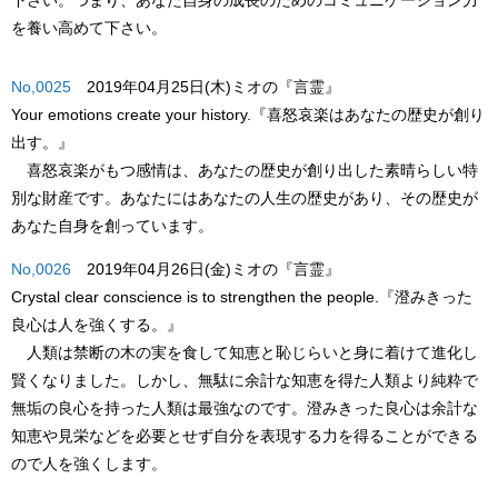
下さい。つまり、あなた自身の成長のためのコミュニケーション力
を養い高めて下さい。
No,0025
2019年04月25日(木)ミオの『言霊』
Your emotions create your history.
『喜怒哀楽はあなたの歴史が創り
出す。』
喜怒哀楽がもつ感情は、あなたの歴史が創り出した素晴らしい特
別な財産です。あなたにはあなたの人生の歴史があり、その歴史が
あなた自身を創っています。
No,0026
2019年04月26日(金)ミオの『言霊』
Crystal clear conscience is to strengthen the people.
『澄みきった
良心は人を強くする。』
人類は禁断の木の実を食して知恵と恥じらいと身に着けて進化し
賢くなりました。しかし、無駄に余計な知恵を得た人類より純粋で
無垢の良心を持った人類は最強なのです。澄みきった良心は余計な
知恵や見栄などを必要とせず自分を表現する力を得ることができる
ので人を強くします。