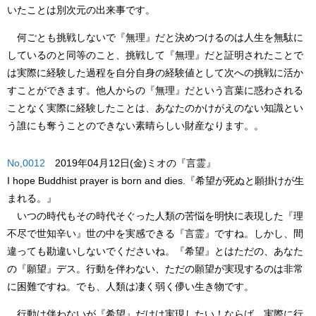
いたことは別次元の出来事です。
何ごとも挑戦しないで
『無理』
だと決めつけるのは人生を無駄に
しているのと同等のこと、挑戦して
『無理』
だと証明されたことで
は実際に経験した過程を自分自身の経験値として次への挑戦に活か
すことができます。他人からの
『無理』
だという言葉に惑わされる
ことなく実際に経験したことは、あなたのかけがえのない知識とい
う誰にも奪うことのできない素晴らしい
財産
なります。。
No,0012
2019年04月12日(金)ミオの『言霊』
I hope Buddhist prayer is born and dies.
『希望が死ぬと願掛けが生
まれる。』
いつの時代もその時代そぐった人類の苦悩を明快に表現した『理
不尽で世知辛い』世の中を実感できる
『言霊』
ですね。しかし、間
違っても勘違いしないでくださいね。
『希望』
とはただの、あなた
の『願望』デス。行動を伴わない、ただの願望が実現するのは非常
に困難ですね。でも、人類は凄く弱く儚い生き物です。
行動は伴わないが
『希望』
だけは実現したい！ならば、実際に行