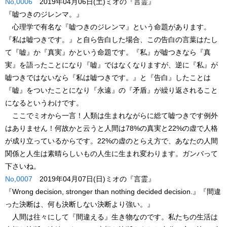
No,0006
2019年04月06日(土)ミオの『言霊』
『嘘つきのジレンマ。』
心理学で有名な
『嘘つきのジレンマ』
という命題があります。
『私は嘘つきです。』
と自ら告白した場合、この告白の言葉はたし
て『嘘』か『真実』かという命題です。『私』が嘘つきなら『真
実』を語ったことになり『嘘』ではなくなりますが、逆に『私』が
嘘つきではないなら
『私は嘘つきです。』
と『告白』したことは
『嘘』をついたことになり『永遠』の『矛盾』が繰り返されること
になるというわけです。
ここで
ミオ
から一言！人類は生まれながらに総て嘘つきです例外
はありません！何故かと云うと人間は
78%の真実
と
22%の虚
で人格
が成り立っているからです。
22%の虚
のとらえ方で、あなたの人間
関係と人生は素晴らしいもの人生に生まれ変わります。
ガンバって
下さいね。
No,0007
2019年04月07日(日)ミオの『言霊』
『Wrong decision, stronger than nothing decided decision.』
『間違
った決断は、何も決断しない決断より強い。』
人間は往々にして『間違える』生き物なのです。私たちの生活は