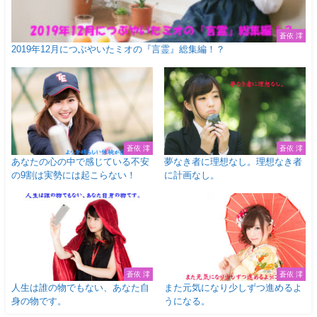
蒼依 澪
2019年12月につぶやいたミオの『言霊』総集編！？
蒼依 澪
蒼依 澪
あなたの心の中で感じている不安
夢なき者に理想なし。理想なき者
の9割は実勢には起こらない！
に計画なし。
蒼依 澪
蒼依 澪
人生は誰の物でもない、あなた自
また元気になり少しずつ進めるよ
身の物です。
うになる。