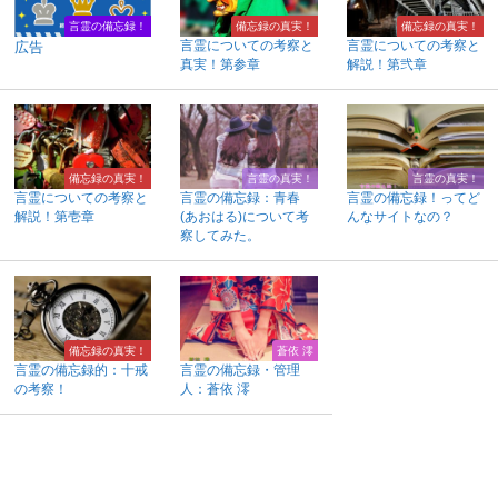
言霊の備忘録！
備忘録の真実！
備忘録の真実！
言霊についての考察と
言霊についての考察と
広告
真実！第参章
解説！第弐章
備忘録の真実！
言霊の真実！
言霊の真実！
言霊についての考察と
言霊の備忘録：青春
言霊の備忘録！ってど
解説！第壱章
(あおはる)について考
んなサイトなの？
察してみた。
備忘録の真実！
蒼依 澪
言霊の備忘録的：十戒
言霊の備忘録・管理
の考察！
人：蒼依 澪