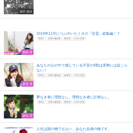
福沢 諭吉
2019年12月につぶやいたミオの『言霊』総集編！？
管理人
言霊の備忘録
蒼依澪
今日の言霊
蒼依 澪
あなたの心の中で感じている不安の9割は実勢には起こら
ない！
管理人
言霊の備忘録
蒼依澪
今日の言霊
蒼依 澪
夢なき者に理想なし。理想なき者に計画なし。
管理人
言霊の備忘録
蒼依澪
今日の言霊
蒼依 澪
人生は誰の物でもない、あなた自身の物です。