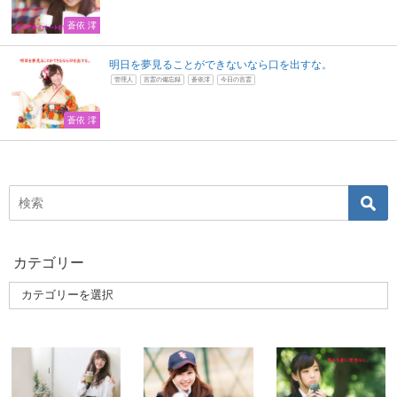
蒼依 澪
明日を夢見ることができないなら口を出すな。
管理人
言霊の備忘録
蒼依澪
今日の言霊
蒼依 澪
カテゴリー