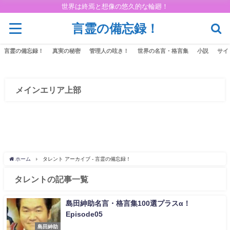
世界は終焉と想像の悠久的な輪廻！
言霊の備忘録！
言霊の備忘録！
真実の秘密
管理人の呟き！
世界の名言・格言集
小説
サイ
メインエリア上部
ホーム
タレント アーカイブ - 言霊の備忘録！
タレントの記事一覧
島田紳助名言・格言集100選プラスα！
Episode05
島田紳助