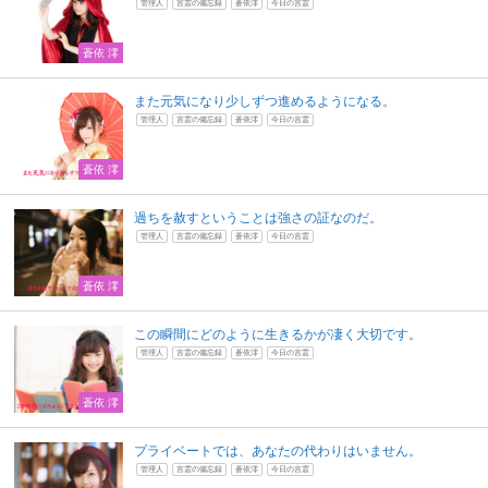
管理人
言霊の備忘録
蒼依澪
今日の言霊
蒼依 澪
また元気になり少しずつ進めるようになる。
管理人
言霊の備忘録
蒼依澪
今日の言霊
蒼依 澪
過ちを赦すということは強さの証なのだ。
管理人
言霊の備忘録
蒼依澪
今日の言霊
蒼依 澪
この瞬間にどのように生きるかが凄く大切です。
管理人
言霊の備忘録
蒼依澪
今日の言霊
蒼依 澪
プライベートでは、あなたの代わりはいません。
管理人
言霊の備忘録
蒼依澪
今日の言霊