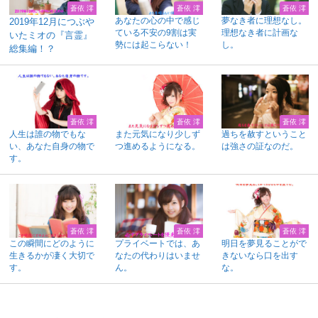
蒼依 澪
蒼依 澪
蒼依 澪
あなたの心の中で感じ
夢なき者に理想なし。
2019年12月につぶや
ている不安の9割は実
理想なき者に計画な
いたミオの『言霊』
勢には起こらない！
し。
総集編！？
蒼依 澪
蒼依 澪
蒼依 澪
人生は誰の物でもな
また元気になり少しず
過ちを赦すということ
い、あなた自身の物で
つ進めるようになる。
は強さの証なのだ。
す。
蒼依 澪
蒼依 澪
蒼依 澪
この瞬間にどのように
プライベートでは、あ
明日を夢見ることがで
生きるかが凄く大切で
なたの代わりはいませ
きないなら口を出す
す。
ん。
な。