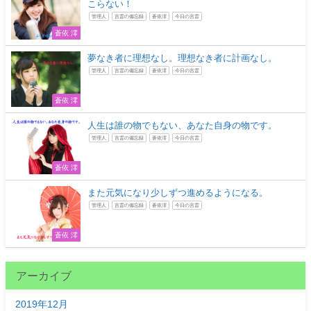
こらない！
管理人
言霊の備忘録
蒼依澪
今日の言霊
蒼依 澪
夢なき者に理想なし。理想なき者に計画なし。
管理人
言霊の備忘録
蒼依澪
今日の言霊
蒼依 澪
人生は誰の物でもない、あなた自身の物です。
管理人
言霊の備忘録
蒼依澪
今日の言霊
蒼依 澪
また元気になり少しずつ進めるようになる。
管理人
言霊の備忘録
蒼依澪
今日の言霊
蒼依 澪
アーカイブ
2019年12月