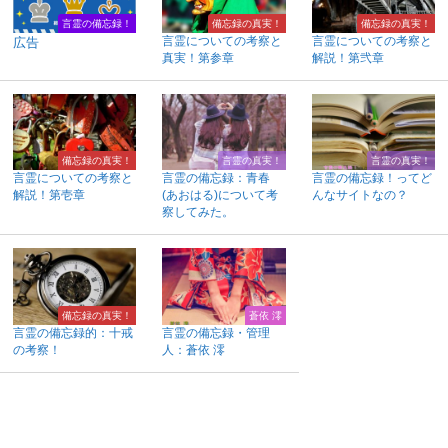
言霊の備忘録！
備忘録の真実！
備忘録の真実！
言霊についての考察と
言霊についての考察と
広告
真実！第参章
解説！第弐章
備忘録の真実！
言霊の真実！
言霊の真実！
言霊についての考察と
言霊の備忘録：青春
言霊の備忘録！ってど
解説！第壱章
(あおはる)について考
んなサイトなの？
察してみた。
備忘録の真実！
蒼依 澪
言霊の備忘録的：十戒
言霊の備忘録・管理
の考察！
人：蒼依 澪