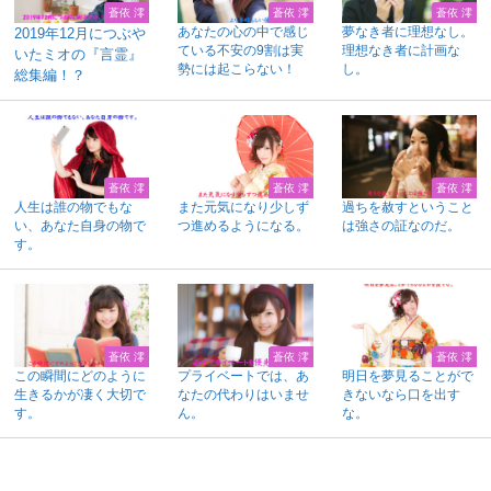
蒼依 澪
蒼依 澪
蒼依 澪
あなたの心の中で感じ
夢なき者に理想なし。
2019年12月につぶや
ている不安の9割は実
理想なき者に計画な
いたミオの『言霊』
勢には起こらない！
し。
総集編！？
蒼依 澪
蒼依 澪
蒼依 澪
人生は誰の物でもな
また元気になり少しず
過ちを赦すということ
い、あなた自身の物で
つ進めるようになる。
は強さの証なのだ。
す。
蒼依 澪
蒼依 澪
蒼依 澪
この瞬間にどのように
プライベートでは、あ
明日を夢見ることがで
生きるかが凄く大切で
なたの代わりはいませ
きないなら口を出す
す。
ん。
な。