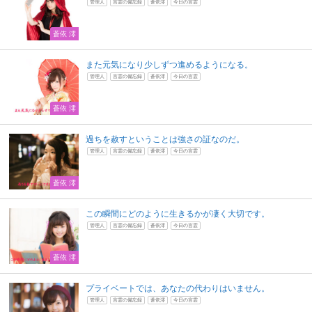
管理人
言霊の備忘録
蒼依澪
今日の言霊
蒼依 澪
また元気になり少しずつ進めるようになる。
管理人
言霊の備忘録
蒼依澪
今日の言霊
蒼依 澪
過ちを赦すということは強さの証なのだ。
管理人
言霊の備忘録
蒼依澪
今日の言霊
蒼依 澪
この瞬間にどのように生きるかが凄く大切です。
管理人
言霊の備忘録
蒼依澪
今日の言霊
蒼依 澪
プライベートでは、あなたの代わりはいません。
管理人
言霊の備忘録
蒼依澪
今日の言霊