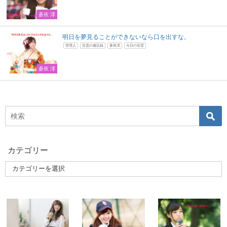
蒼依 澪
明日を夢見ることができないなら口を出すな。
管理人
言霊の備忘録
蒼依澪
今日の言霊
蒼依 澪
カテゴリー