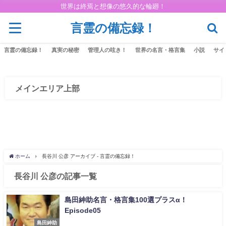
世界は終焉と想像の悠久的な輪廻！
言霊の備忘録！
言霊の備忘録！
真実の秘密
管理人の呟き！
世界の名言・格言集
小説
サイ
メインエリア上部
ホーム
長谷川 公彦 アーカイブ - 言霊の備忘録！
長谷川 公彦の記事一覧
島田紳助名言・格言集100選プラスα！
Episode05
島田紳助