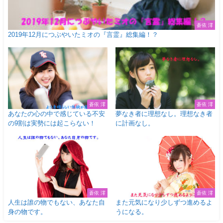
蒼依 澪
2019年12月につぶやいたミオの『言霊』総集編！？
蒼依 澪
蒼依 澪
あなたの心の中で感じている不安
夢なき者に理想なし。理想なき者
の9割は実勢には起こらない！
に計画なし。
蒼依 澪
蒼依 澪
人生は誰の物でもない、あなた自
また元気になり少しずつ進めるよ
身の物です。
うになる。