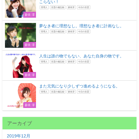
こらない！
管理人
言霊の備忘録
蒼依澪
今日の言霊
蒼依 澪
夢なき者に理想なし。理想なき者に計画なし。
管理人
言霊の備忘録
蒼依澪
今日の言霊
蒼依 澪
人生は誰の物でもない、あなた自身の物です。
管理人
言霊の備忘録
蒼依澪
今日の言霊
蒼依 澪
また元気になり少しずつ進めるようになる。
管理人
言霊の備忘録
蒼依澪
今日の言霊
蒼依 澪
アーカイブ
2019年12月