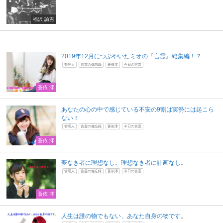
福沢 諭吉
2019年12月につぶやいたミオの『言霊』総集編！？
管理人
言霊の備忘録
蒼依澪
今日の言霊
蒼依 澪
あなたの心の中で感じている不安の9割は実勢には起こら
ない！
管理人
言霊の備忘録
蒼依澪
今日の言霊
蒼依 澪
夢なき者に理想なし。理想なき者に計画なし。
管理人
言霊の備忘録
蒼依澪
今日の言霊
蒼依 澪
人生は誰の物でもない、あなた自身の物です。