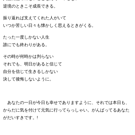
逆境のときこそ成長できる。
振り返れば支えてくれた人がいて
いつか苦しい日々も懐かしく思えるときがくる。
たった一度しかない人生
誰にでも終わりがある。
その時が何時かは判らない
それでも、明日があると信じて
自分を信じて生きるしかない
決して後悔しないように。
あなたの一日が今日も
幸せ
でありますように、それでは本日も、
からだに気を付けて
元気
に行ってらっしゃい。
がんばってる
あなた
が
だ
い
す
き
です。
!