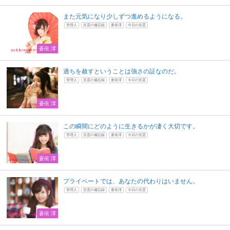
また元気になり少しずつ進めるようになる。
管理人
言霊の備忘録
蒼依澪
今日の言霊
蒼依 澪
過ちを赦すということは強さの証なのだ。
管理人
言霊の備忘録
蒼依澪
今日の言霊
蒼依 澪
この瞬間にどのように生きるかが凄く大切です。
管理人
言霊の備忘録
蒼依澪
今日の言霊
蒼依 澪
プライベートでは、あなたの代わりはいません。
管理人
言霊の備忘録
蒼依澪
今日の言霊
蒼依 澪