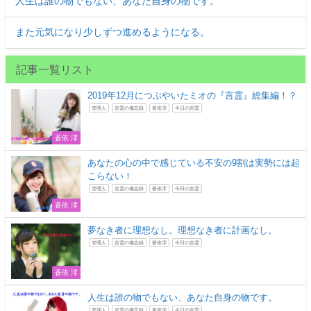
人生は誰の物でもない、あなた自身の物です。
また元気になり少しずつ進めるようになる。
記事一覧リスト
2019年12月につぶやいたミオの『言霊』総集編！？
管理人
言霊の備忘録
蒼依澪
今日の言霊
蒼依 澪
あなたの心の中で感じている不安の9割は実勢には起
こらない！
管理人
言霊の備忘録
蒼依澪
今日の言霊
蒼依 澪
夢なき者に理想なし。理想なき者に計画なし。
管理人
言霊の備忘録
蒼依澪
今日の言霊
蒼依 澪
人生は誰の物でもない、あなた自身の物です。
管理人
言霊の備忘録
蒼依澪
今日の言霊