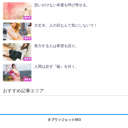
思いがけない幸運を呼び寄せる。
蒼依 澪
大丈夫、人の目なんて気にしないで！
蒼依 澪
努力する人は希望を語り。
蒼依 澪
人間は必ず『嘘』を付く。
蒼依 澪
おすすめ記事エリア
タブウィジェット003