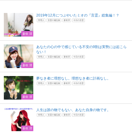
2019年12月につぶやいたミオの『言霊』総集編！？
管理人
言霊の備忘録
蒼依澪
今日の言霊
蒼依 澪
あなたの心の中で感じている不安の9割は実勢には起こら
ない！
管理人
言霊の備忘録
蒼依澪
今日の言霊
蒼依 澪
夢なき者に理想なし。理想なき者に計画なし。
管理人
言霊の備忘録
蒼依澪
今日の言霊
蒼依 澪
人生は誰の物でもない、あなた自身の物です。
管理人
言霊の備忘録
蒼依澪
今日の言霊
蒼依 澪