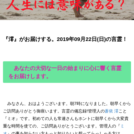
『澪』がお届けする。2019年09月22日(日)の言霊！
あなたの大切な一日の始まりに心に響く言霊
をお届けします。
みなさん、おはようございます。朝7時になりました。朝早くから
ご訪問ありがとう御座います。
言霊の備忘録!
管理人
の
蒼依 澪
こと
『ミオ』
です。初めての人も常連さんもホントに朝早くから大変貴
重な時間を使ての、ご訪問ありがとうございます。
管理人
の『
ミ
オ
』の事を知らない方もっと知りたいと想ってらっしゃる方は