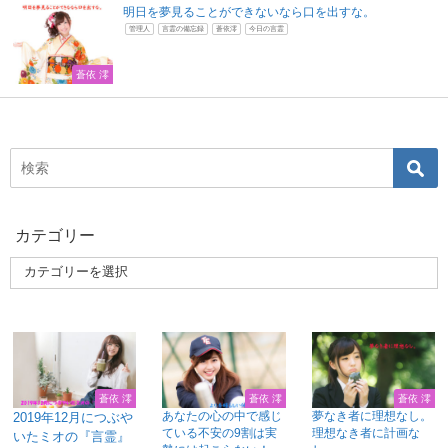
明日を夢見ることができないなら口を出すな。
管理人
言霊の備忘録
蒼依澪
今日の言霊
蒼依 澪
カテゴリー
蒼依 澪
蒼依 澪
蒼依 澪
あなたの心の中で感じ
夢なき者に理想なし。
2019年12月につぶや
ている不安の9割は実
理想なき者に計画な
いたミオの『言霊』