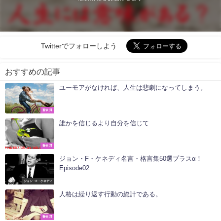
Twitterでフォローしよう
おすすめの記事
ユーモアがなければ、人生は悲劇になってしまう。
蒼依 澪
誰かを信じるより自分を信じて
蒼依 澪
ジョン・F・ケネディ名言・格言集50選プラスα！
Episode02
ジョン・F・ケネディ
人格は繰り返す行動の総計である。
蒼依 澪