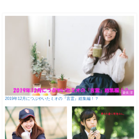
蒼依 澪
2019年12月につぶやいたミオの『言霊』総集編！？