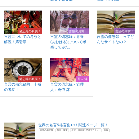
備忘録の真実！
言霊の真実！
言霊の真実！
言霊についての考察と
言霊の備忘録：青春
言霊の備忘録！ってど
解説！第壱章
(あおはる)について考
んなサイトなの？
察してみた。
備忘録の真実！
蒼依 澪
言霊の備忘録的：十戒
言霊の備忘録・管理
の考察！
人：蒼依 澪
世界の名言&格言集+α！関連ページ一覧！
言霊の備忘録
英語・英文
名言・格言集100選プラスα！
世界