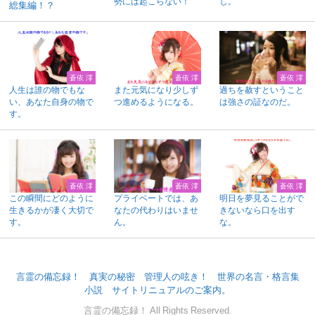
勢には起こらない！
し。
総集編！？
蒼依 澪
蒼依 澪
蒼依 澪
人生は誰の物でもな
また元気になり少しず
過ちを赦すということ
い、あなた自身の物で
つ進めるようになる。
は強さの証なのだ。
す。
蒼依 澪
蒼依 澪
蒼依 澪
この瞬間にどのように
プライベートでは、あ
明日を夢見ることがで
生きるかが凄く大切で
なたの代わりはいませ
きないなら口を出す
す。
ん。
な。
言霊の備忘録！
真実の秘密
管理人の呟き！
世界の名言・格言集
小説
サイトリニュアルのご案内。
言霊の備忘録！ All Rights Reserved.