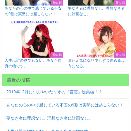
蒼依 澪
蒼依 澪
あなたの心の中で感じている不安
夢なき者に理想なし。理想なき者
の9割は実勢には起こらない！
に計画なし。
蒼依 澪
蒼依 澪
人生は誰の物でもない、あなた自
また元気になり少しずつ進めるよ
身の物です。
うになる。
最近の投稿
2019年12月につぶやいたミオの『言霊』総集編！？
あなたの心の中で感じている不安の9割は実勢には起こらない！
夢なき者に理想なし。理想なき者に計画なし。