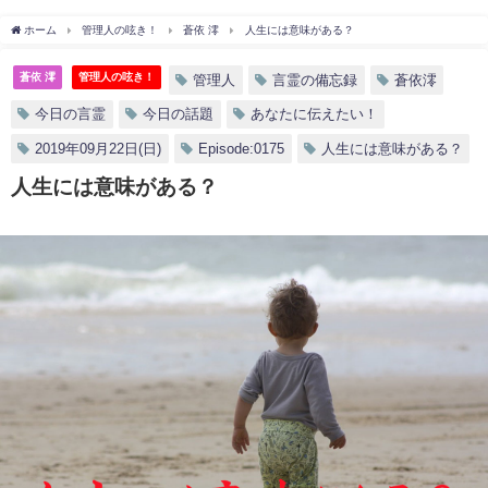
ホーム
管理人の呟き！
蒼依 澪
人生には意味がある？
蒼依 澪
管理人の呟き！
管理人
言霊の備忘録
蒼依澪
今日の言霊
今日の話題
あなたに伝えたい！
2019年09月22日(日)
Episode:0175
人生には意味がある？
人生には意味がある？