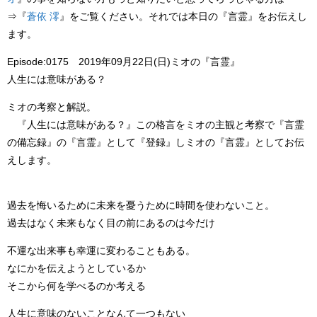
⇒
『
蒼依 澪
』をご覧ください。それでは本日の
『言霊』
をお伝えし
ます。
Episode:0175
2019年09月22日(日)ミオの『言霊』
人生には意味がある？
ミオの
考察
と
解説。
『人生には意味がある？』
この格言を
ミオ
の主観と考察で
『言霊
の備忘録』
の
『言霊』
として
『登録』
し
ミオ
の
『言霊』
としてお伝
えします。
過去を悔いるために未来を憂うために時間を使わないこと。
過去はなく未来もなく目の前にあるのは今だけ
不運な出来事も幸運に変わることもある。
なにかを伝えようとしているか
そこから何を学べるのか考える
人生に意味のないことなんて一つもない