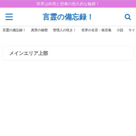
世界は終焉と想像の悠久的な輪廻！
言霊の備忘録！
言霊の備忘録！
真実の秘密
管理人の呟き！
世界の名言・格言集
小説
サイ
メインエリア上部