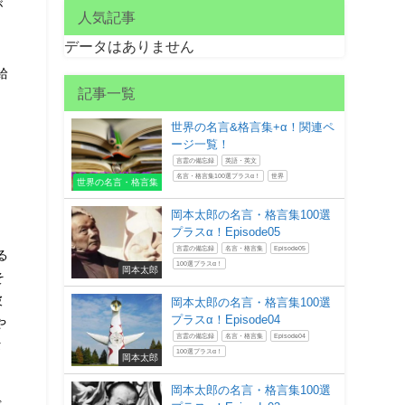
が
人気記事
データはありません
給
記事一覧
、
世界の名言&格言集+α！関連ペ
ージ一覧！
言霊の備忘録
英語・英文
名言・格言集100選プラスα！
世界
世界の名言・格言集
岡本太郎の名言・格言集100選
プラスα！Episode05
言霊の備忘録
名言・格言集
Episode05
る
100選プラスα！
岡本太郎
そ
彼
岡本太郎の名言・格言集100選
プラスα！Episode04
や
言霊の備忘録
名言・格言集
Episode04
タ
100選プラスα！
岡本太郎
岡本太郎の名言・格言集100選
べ