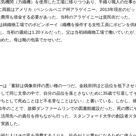
気機関（力織機）を使用した工場に移りつつあり、手織り職人の仕事
年に両親はアメリカ（ペンシルベニア州アラゲイニー、2013年現在のピッ
住費用も借金する必要があった。当時のアラゲイニーは貧民街だった。
仕事は綿織物工場でのボビンボーイ（織機を操作する女性工員にボビンを供
いた。当初の週給は1.20ドルだった。父は当初綿織物工場で働いていたが
始めた。母は靴の包装でかせいだ。
ギーは「蓄財は偶像崇拝の悪い種の一つだ。金銭崇拝ほど品位を低下させ
して同じ文章の中で、自分の品位を落とさないために35歳で引退して
持ちとして死ぬことほど不名誉なことはない」と書いている。しかし、
81年のことで、故郷ダンファームリンでの図書館建設だった。死の際に
に活用先への責任を持ちながら行った、スタンフォード大学の創設者ス
て実践した。
裕福な人はその富を浪費するよりも、社会がより豊かになるために使う