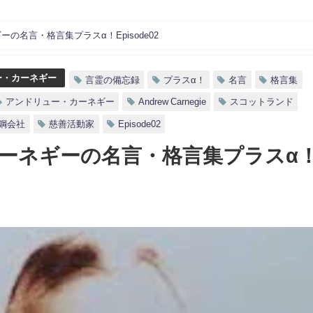
の名言・格言集プラスα！Episode02
ー・カーネギー
言霊の備忘録
プラスα！
名言
格言集
アンドリュー・カーネギー
Andrew Carnegie
スコットランド
鋼会社
慈善活動家
Episode02
ーネギーの名言・格言集プラスα