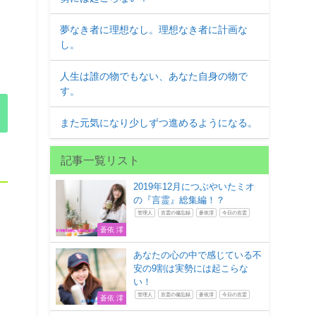
夢なき者に理想なし。理想なき者に計画な
し。
人生は誰の物でもない、あなた自身の物で
す。
また元気になり少しずつ進めるようになる。
記事一覧リスト
2019年12月につぶやいたミオ
の『言霊』総集編！？
管理人
言霊の備忘録
蒼依澪
今日の言霊
蒼依 澪
あなたの心の中で感じている不
安の9割は実勢には起こらな
い！
管理人
言霊の備忘録
蒼依澪
今日の言霊
蒼依 澪