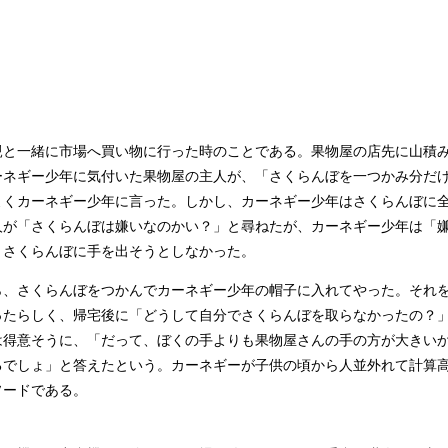
と一緒に市場へ買い物に行った時のことである。果物屋の店先に山積
ーネギー少年に気付いた果物屋の主人が、「さくらんぼを一つかみ分だ
よくカーネギー少年に言った。しかし、カーネギー少年はさくらんぼに
人が「さくらんぼは嫌いなのかい？」と尋ねたが、カーネギー少年は「
りさくらんぼに手を出そうとしなかった。
、さくらんぼをつかんでカーネギー少年の帽子に入れてやった。それ
ったらしく、帰宅後に「どうして自分でさくらんぼを取らなかったの？
は得意そうに、「だって、ぼくの手よりも果物屋さんの手の方が大きい
るでしょ」と答えたという。カーネギーが子供の頃から人並外れて計算
ソードである。