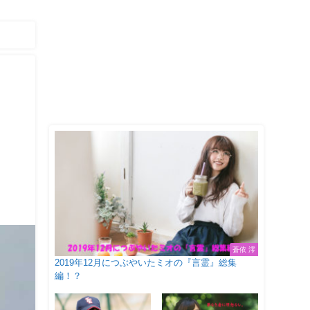
！
蒼依 澪
2019年12月につぶやいたミオの『言霊』総集
編！？