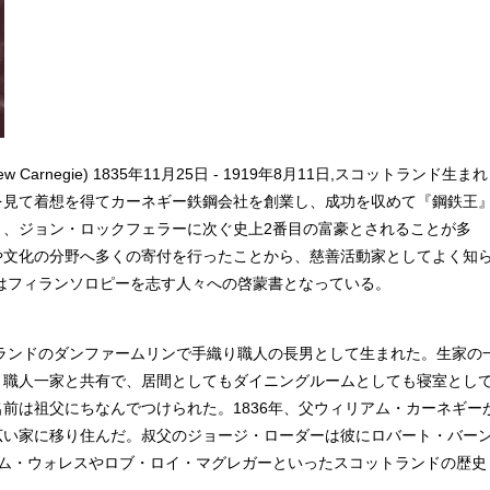
arnegie) 1835年11月25日 - 1919年8月11日,スコットランド生まれ
を見て着想を得てカーネギー鉄鋼会社を創業し、成功を収めて『鋼鉄王
り、ジョン・ロックフェラーに次ぐ史上2番目の富豪とされることが多
や文化の分野へ多くの寄付を行ったことから、慈善活動家としてよく知
はフィランソロピーを志す人々への啓蒙書となっている。
ランドのダンファームリンで手織り職人の長男として生まれた。生家の
り職人一家と共有で、居間としてもダイニングルームとしても寝室とし
前は祖父にちなんでつけられた。1836年、父ウィリアム・カーネギー
広い家に移り住んだ。叔父のジョージ・ローダーは彼にロバート・バー
アム・ウォレスやロブ・ロイ・マグレガーといったスコットランドの歴史