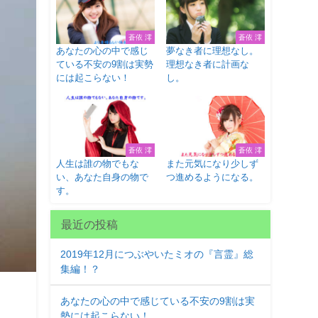
蒼依 澪
蒼依 澪
あなたの心の中で感じ
夢なき者に理想なし。
ている不安の9割は実勢
理想なき者に計画な
には起こらない！
し。
蒼依 澪
蒼依 澪
人生は誰の物でもな
また元気になり少しず
い、あなた自身の物で
つ進めるようになる。
す。
最近の投稿
2019年12月につぶやいたミオの『言霊』総
集編！？
あなたの心の中で感じている不安の9割は実
勢には起こらない！