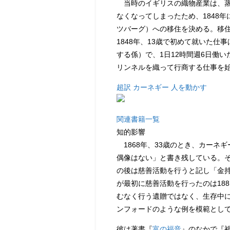
当時のイギリスの織物産業は、蒸
なくなってしまったため、1848
ツバーグ）への移住を決める。移
1848年、13歳で初めて就いた
する係）で、1日12時間週6日働
リンネルを織って行商する仕事を
超訳 カーネギー 人を動かす
関連書籍一覧
知的影響
1868年、33歳のとき、カーネ
偶像はない」と書き残している。そ
の後は慈善活動を行うと記し「金
が最初に慈善活動を行ったのは18
むなく行う遺贈ではなく、生存中
ンフォードのような例を模範とし
彼は著書『
富の福音
』のなかで『