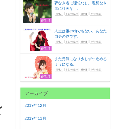
夢なき者に理想なし。理想なき
者に計画なし。
管理人
言霊の備忘録
蒼依澪
今日の言霊
蒼依 澪
人生は誰の物でもない、あなた
自身の物です。
管理人
言霊の備忘録
蒼依澪
今日の言霊
蒼依 澪
』
また元気になり少しずつ進める
ようになる。
ら
管理人
言霊の備忘録
蒼依澪
今日の言霊
蒼依 澪
一
アーカイブ
て
2019年12月
が
ン
2019年11月