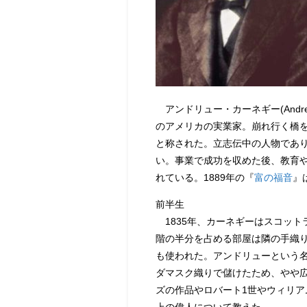
アンドリュー・カーネギー(Andrew C
のアメリカの実業家。崩れ行く橋
と称された。立志伝中の人物であ
い。事業で成功を収めた後、教育
れている。1889年の『
富の福音
』
前半生
1835年、カーネギーはスコット
階の半分を占める部屋は隣の手織
も使われた。アンドリューという名
ダマスク織りで儲けたため、やや
ズの作品やロバート1世やウィリ
上の偉人について教えた。