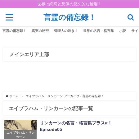
世界は終焉と想像の悠久的な輪廻！
言霊の備忘録！
言霊の備忘録！
真実の秘密
管理人の呟き！
世界の名言・格言集
小説
サイ
メインエリア上部
ホーム
エイブラハム・リンカーン アーカイブ - 言霊の備忘録！
エイブラハム・リンカーンの記事一覧
リンカーンの名言・格言集プラスα！
Episode05
エイブラハム・リン
カーン