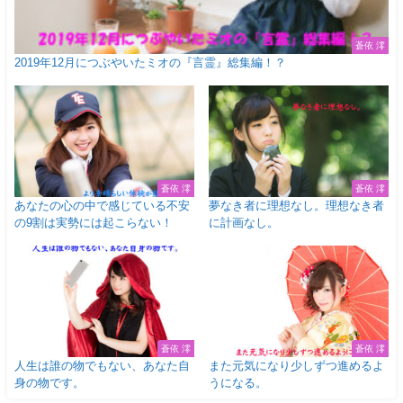
蒼依 澪
2019年12月につぶやいたミオの『言霊』総集編！？
蒼依 澪
蒼依 澪
あなたの心の中で感じている不安
夢なき者に理想なし。理想なき者
の9割は実勢には起こらない！
に計画なし。
蒼依 澪
蒼依 澪
人生は誰の物でもない、あなた自
また元気になり少しずつ進めるよ
身の物です。
うになる。