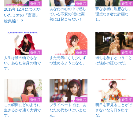
蒼依 澪
蒼依 澪
蒼依 澪
あなたの心の中で感じ
夢なき者に理想なし。
2019年12月につぶや
ている不安の9割は実
理想なき者に計画な
いたミオの『言霊』
勢には起こらない！
し。
総集編！？
蒼依 澪
蒼依 澪
蒼依 澪
人生は誰の物でもな
また元気になり少しず
過ちを赦すということ
い、あなた自身の物で
つ進めるようになる。
は強さの証なのだ。
す。
蒼依 澪
蒼依 澪
蒼依 澪
この瞬間にどのように
プライベートでは、あ
明日を夢見ることがで
生きるかが凄く大切で
なたの代わりはいませ
きないなら口を出す
す。
ん。
な。