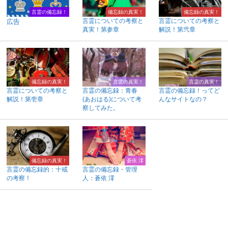
言霊の備忘録！
備忘録の真実！
備忘録の真実！
言霊についての考察と
言霊についての考察と
広告
真実！第参章
解説！第弐章
備忘録の真実！
言霊の真実！
言霊の真実！
言霊についての考察と
言霊の備忘録：青春
言霊の備忘録！ってど
解説！第壱章
(あおはる)について考
んなサイトなの？
察してみた。
備忘録の真実！
蒼依 澪
言霊の備忘録的：十戒
言霊の備忘録・管理
の考察！
人：蒼依 澪