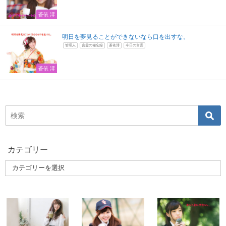
蒼依 澪
明日を夢見ることができないなら口を出すな。
管理人
言霊の備忘録
蒼依澪
今日の言霊
蒼依 澪
カテゴリー