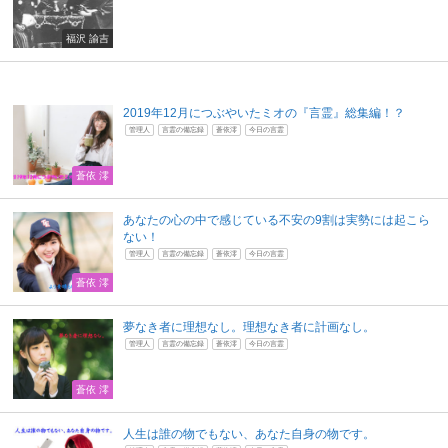
福沢 諭吉
2019年12月につぶやいたミオの『言霊』総集編！？
管理人
言霊の備忘録
蒼依澪
今日の言霊
蒼依 澪
あなたの心の中で感じている不安の9割は実勢には起こら
ない！
管理人
言霊の備忘録
蒼依澪
今日の言霊
蒼依 澪
夢なき者に理想なし。理想なき者に計画なし。
管理人
言霊の備忘録
蒼依澪
今日の言霊
蒼依 澪
人生は誰の物でもない、あなた自身の物です。