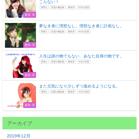
こらない！
管理人
言霊の備忘録
蒼依澪
今日の言霊
蒼依 澪
夢なき者に理想なし。理想なき者に計画なし。
管理人
言霊の備忘録
蒼依澪
今日の言霊
蒼依 澪
人生は誰の物でもない、あなた自身の物です。
管理人
言霊の備忘録
蒼依澪
今日の言霊
蒼依 澪
また元気になり少しずつ進めるようになる。
管理人
言霊の備忘録
蒼依澪
今日の言霊
蒼依 澪
アーカイブ
2019年12月