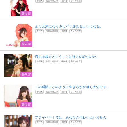
管理人
言霊の備忘録
蒼依澪
今日の言霊
蒼依 澪
また元気になり少しずつ進めるようになる。
管理人
言霊の備忘録
蒼依澪
今日の言霊
蒼依 澪
過ちを赦すということは強さの証なのだ。
管理人
言霊の備忘録
蒼依澪
今日の言霊
蒼依 澪
この瞬間にどのように生きるかが凄く大切です。
管理人
言霊の備忘録
蒼依澪
今日の言霊
蒼依 澪
プライベートでは、あなたの代わりはいません。
管理人
言霊の備忘録
蒼依澪
今日の言霊