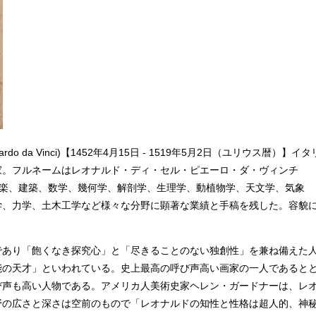
 da Vinci)【1452年4月15日 - 1519年5月2日（ユリウス暦）】イタ
家。フルネームはレオナルド・ディ・セル・ピエーロ・ダ・ヴィンチ
o da Vinci) 音楽、建築、数学、幾何学、解剖学、生理学、動植物学、天文学、気象
学、力学、土木工学など様々な分野に顕著な業績と手稿を残した。容貌
あり「飽くなき探究心」と「尽きることのない独創性」を兼ね備えた
能の天才」といわれている。史上最高の呼び声高い画家の一人であると
び声も高い人物である。アメリカ人美術史家ヘレン・ガードナーは、レ
野の広さと深さは空前のもので「レオナルドの知性と性格は超人的、神