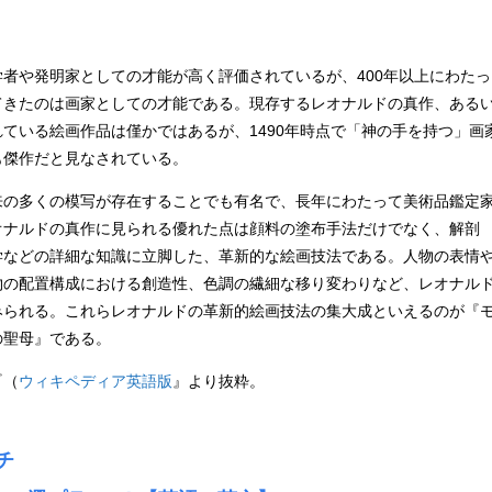
者や発明家としての才能が高く評価されているが、400年以上にわたっ
てきたのは画家としての才能である。現存するレオナルドの真作、ある
ている絵画作品は僅かではあるが、1490年時点で「神の手を持つ」画
も傑作だと見なされている。
の多くの模写が存在することでも有名で、長年にわたって美術品鑑定
オナルドの真作に見られる優れた点は顔料の塗布手法だけでなく、解剖
学などの詳細な知識に立脚した、革新的な絵画技法である。人物の表情
物の配置構成における創造性、色調の繊細な移り変わりなど、レオナル
みられる。これらレオナルドの革新的絵画技法の集大成といえるのが『
の聖母』である。
『（
ウィキペディア英語版
』より抜粋。
チ