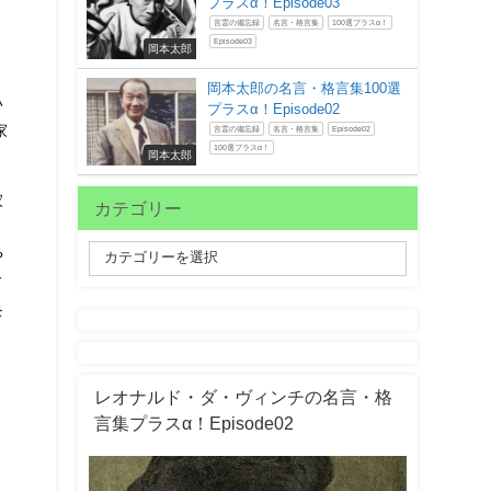
プラスα！Episode03
言霊の備忘録
名言・格言集
100選プラスα！
Episode03
岡本太郎
岡本太郎の名言・格言集100選
い
プラスα！Episode02
家
言霊の備忘録
名言・格言集
Episode02
100選プラスα！
岡本太郎
家
カテゴリー
や
ド
モ
レオナルド・ダ・ヴィンチの名言・格
言集プラスα！Episode02