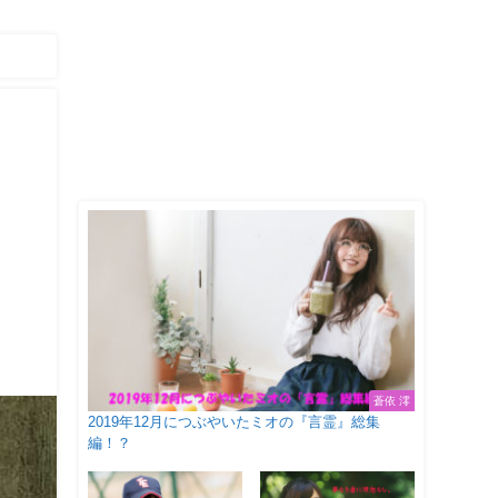
！
蒼依 澪
2019年12月につぶやいたミオの『言霊』総集
編！？