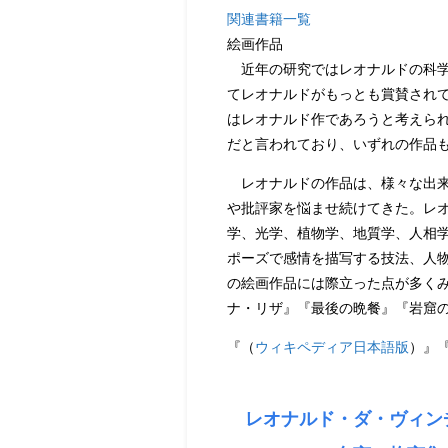
関連書籍一覧
絵画作品
近年の研究ではレオナルドの科学
てレオナルドがもっとも賞賛され
はレオナルド作であろうと考えられ
だと言われており、いずれの作品
レオナルドの作品は、様々な出来
や批評家を悩ませ続けてきた。レ
学、光学、植物学、地質学、人相
ポーズで感情を描写する技法、人
の絵画作品には際立った点が多く
ナ・リザ』『最後の晩餐』『岩窟
『（
ウィキペディア日本語版
）』
レオナルド・ダ・ヴィン