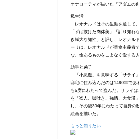
オナローティが描いた『アダムの
私生活
レオナルドはその生涯を通じて、
「ずば抜けた肉体美」「計り知れ
き膨大な知性」と評し、レオナル
ーリは、レオナルドが菜食主義者
な、命あるものをこよなく愛する
助手と弟子
「小悪魔」を意味する「サライ」
邸宅に住み込んだのは1490年で
も5度にわたって盗んだ。サライ
を「盗人、嘘吐き、強情、大食漢
し、その後30年にわたって自身の
絵画を描いた。
もっと知りたい