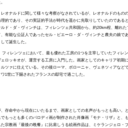
た。
レオナルドに関して様々な考察がなされているが、レオナルドのもの
論理的であり、その実証的手法が時代を遥かに先取りしていたのである
オナルド・ダ・ヴィンチは、フィレンツェ共和国から、約20km程、離れた
て、有能な公証人であったセル・ピエーロ・ダ・ヴィンチと農夫の娘で
として誕生した。
、フィレンツェにおいて、最も優れた工房の1つを主宰していたフィレ
ヴェロッキオが、運営する工房に入門した。画家としてのキャリア初期
ォルツァに仕えている。その後ローマ、ボローニャ、ヴェネツィアなど
ソワ1世に下賜されたフランスの邸宅で過ごした。
、存命中から現在にいたるまで、画家としての名声がもっとも高い。
名でもっとも多くのパロディ画が制作された肖像画『モナ・リザ』と、
れた宗教画『最後の晩餐』に比肩しうる絵画作品は、ミケランジェロ・