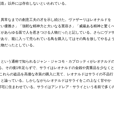
創造』以外には存在しないといわれている。
異常なまでの創意工夫の才を示し続けた。ヴァザーリはレオナルドを
ない優雅さ」「強靭な精神力と大いなる寛容さ」「威厳ある精神と驚く
ドがあらゆる面で人を惹きつける人物だったと記している。さらにヴァ
であり、籠に入って売られている鳥を購入してはその鳥を放してやるよ
人物だったとしている。
という通称で知られるジャン・ジャコモ・カプロッティがレオナルド
ある。その後1年足らずで、サライはレオナルドの金銭や貴重品を少なく
はこれらの盗品を高価な衣装の購入に充て、レオナルドはサライの不品行
」と論っている。しかしながらレオナルドはサライをこの上なく甘やか
邸宅に住まわせている。サライはアンドレア・サライという名前で多く