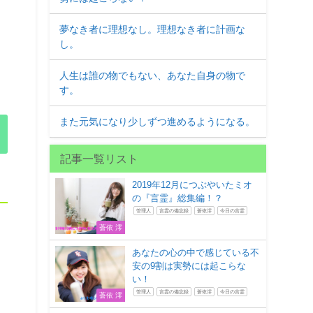
夢なき者に理想なし。理想なき者に計画な
し。
人生は誰の物でもない、あなた自身の物で
す。
また元気になり少しずつ進めるようになる。
記事一覧リスト
2019年12月につぶやいたミオ
の『言霊』総集編！？
管理人
言霊の備忘録
蒼依澪
今日の言霊
蒼依 澪
あなたの心の中で感じている不
安の9割は実勢には起こらな
い！
管理人
言霊の備忘録
蒼依澪
今日の言霊
蒼依 澪