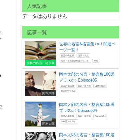
人気記事
データはありません
べ
記事一覧
ザ
世界の名言&格言集+α！関連ペ
う
ージ一覧！
言霊の備忘録
英語・英文
名言・格言集100選プラスα！
世界
世界の名言・格言集
岡本太郎の名言・格言集100選
の
プラスα！Episode05
と
言霊の備忘録
名言・格言集
Episode05
100選プラスα！
岡本太郎
岡本太郎の名言・格言集100選
の
プラスα！Episode04
言霊の備忘録
名言・格言集
Episode04
100選プラスα！
岡本太郎
岡本太郎の名言・格言集100選