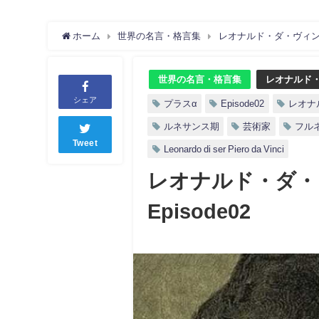
ホーム
世界の名言・格言集
レオナルド・ダ・ヴィンチ
世界の名言・格言集
レオナルド
シェア
プラスα
Episode02
レオナ
ルネサンス期
芸術家
フル
Tweet
Leonardo di ser Piero da Vinci
レオナルド・ダ・
Episode02