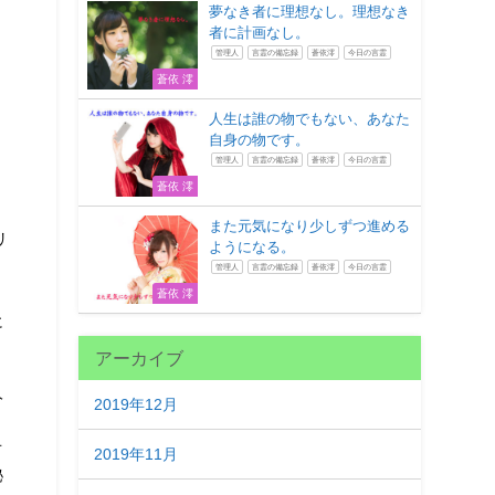
夢なき者に理想なし。理想なき
者に計画なし。
管理人
言霊の備忘録
蒼依澪
今日の言霊
蒼依 澪
人生は誰の物でもない、あなた
自身の物です。
管理人
言霊の備忘録
蒼依澪
今日の言霊
蒼依 澪
また元気になり少しずつ進める
リ
ようになる。
管理人
言霊の備忘録
蒼依澪
今日の言霊
蒼依 澪
に
アーカイブ
人
2019年12月
と
オ
2019年11月
秘