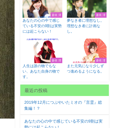
蒼依 澪
蒼依 澪
あなたの心の中で感じ
夢なき者に理想なし。
ている不安の9割は実勢
理想なき者に計画な
には起こらない！
し。
蒼依 澪
蒼依 澪
人生は誰の物でもな
また元気になり少しず
い、あなた自身の物で
つ進めるようになる。
す。
最近の投稿
2019年12月につぶやいたミオの『言霊』総
集編！？
あなたの心の中で感じている不安の9割は実
勢には起こらない！