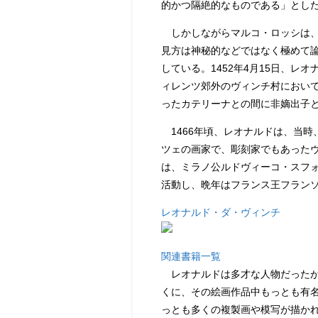
的かつ隔絶的なものである」とし
しかしながらマルコ・ロッシは、
見方は神秘的などではなく極めて
している。1452年4月15日、レ
ィレンツ郊外のヴィンチ村におい
ったカテリーナとの間に非嫡出子
1466年頃、レオナルドは、当時
ツェの画家で、彫刻家でもあった
は、ミラノ公ルドヴィーコ・スフ
活動し、晩年はフランス王フラン
レオナルド・ダ・ヴィンチ
関連書籍一覧
レオナルドは多才な人物だったが
くに、その絵画作品中もっとも有
っとも多くの複製画や模写が描か