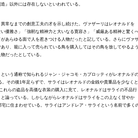
創造』以外には存在しないといわれている。
異常なまでの創意工夫の才を示し続けた。ヴァザーリはレオナルドを
ない優雅さ」「強靭な精神力と大いなる寛容さ」「威厳ある精神と驚く
ドがあらゆる面で人を惹きつける人物だったと記している。さらにヴァ
であり、籠に入って売られている鳥を購入してはその鳥を放してやるよ
人物だったとしている。
という通称で知られるジャン・ジャコモ・カプロッティがレオナルド
ある。その後1年足らずで、サライはレオナルドの金銭や貴重品を少なく
はこれらの盗品を高価な衣装の購入に充て、レオナルドはサライの不品行
」と論っている。しかしながらレオナルドはサライをこの上なく甘やか
邸宅に住まわせている。サライはアンドレア・サライという名前で多く