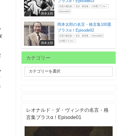
プラスα！Episode03
言霊の備忘録
名言・格言集
100選プラスα！
Episode03
岡本太郎
岡本太郎の名言・格言集100選
い
プラスα！Episode02
家
言霊の備忘録
名言・格言集
Episode02
100選プラスα！
岡本太郎
家
カテゴリー
や
ド
モ
レオナルド・ダ・ヴィンチの名言・格
言集プラスα！Episode01