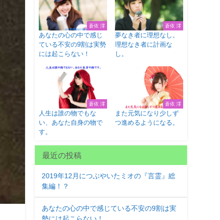
蒼依 澪
蒼依 澪
あなたの心の中で感じ
夢なき者に理想なし。
ている不安の9割は実勢
理想なき者に計画な
には起こらない！
し。
蒼依 澪
蒼依 澪
人生は誰の物でもな
また元気になり少しず
い、あなた自身の物で
つ進めるようになる。
す。
最近の投稿
2019年12月につぶやいたミオの『言霊』総
集編！？
あなたの心の中で感じている不安の9割は実
勢には起こらない！