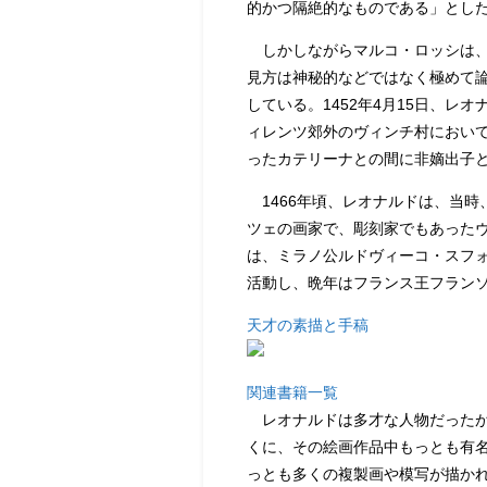
的かつ隔絶的なものである」とし
しかしながらマルコ・ロッシは、
見方は神秘的などではなく極めて
している。1452年4月15日、レ
ィレンツ郊外のヴィンチ村におい
ったカテリーナとの間に非嫡出子
1466年頃、レオナルドは、当時
ツェの画家で、彫刻家でもあった
は、ミラノ公ルドヴィーコ・スフ
活動し、晩年はフランス王フラン
天才の素描と手稿
関連書籍一覧
レオナルドは多才な人物だったが
くに、その絵画作品中もっとも有
っとも多くの複製画や模写が描か