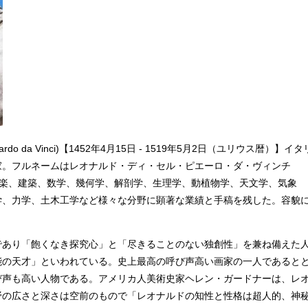
 da Vinci)【1452年4月15日 - 1519年5月2日（ユリウス暦）】イタ
家。フルネームはレオナルド・ディ・セル・ピエーロ・ダ・ヴィンチ
o da Vinci) 音楽、建築、数学、幾何学、解剖学、生理学、動植物学、天文学、気象
学、力学、土木工学など様々な分野に顕著な業績と手稿を残した。容貌
あり「飽くなき探究心」と「尽きることのない独創性」を兼ね備えた
能の天才」といわれている。史上最高の呼び声高い画家の一人であると
び声も高い人物である。アメリカ人美術史家ヘレン・ガードナーは、レ
野の広さと深さは空前のもので「レオナルドの知性と性格は超人的、神