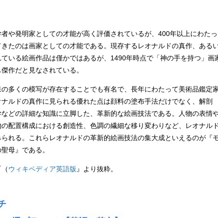
者や発明家としての才能が高く評価されているが、400年以上にわたっ
てきたのは画家としての才能である。現存するレオナルドの真作、ある
ている絵画作品は僅かではあるが、1490年時点で「神の手を持つ」画
も傑作だと見なされている。
の多くの模写が存在することでも有名で、長年にわたって美術品鑑定
オナルドの真作に見られる優れた点は顔料の塗布手法だけでなく、解剖
学などの詳細な知識に立脚した、革新的な絵画技法である。人物の表情
物の配置構成における創造性、色調の繊細な移り変わりなど、レオナル
みられる。これらレオナルドの革新的絵画技法の集大成といえるのが『
の聖母』である。
『（
ウィキペディア英語版
』より抜粋。
チ