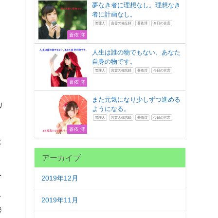
夢なき者に理想なし。理想なき
者に計画なし。
管理人
言霊の備忘録
蒼依澪
今日の言霊
蒼依 澪
人生は誰の物でもない、あなた
自身の物です。
管理人
言霊の備忘録
蒼依澪
今日の言霊
蒼依 澪
また元気になり少しずつ進める
リ
ようになる。
管理人
言霊の備忘録
蒼依澪
今日の言霊
蒼依 澪
に
アーカイブ
人
2019年12月
と
オ
2019年11月
秘