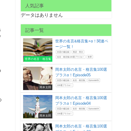
人気記事
データはありません
べ
記事一覧
ザ
世界の名言&格言集+α！関連ペ
う
ージ一覧！
言霊の備忘録
英語・英文
名言・格言集100選プラスα！
世界
世界の名言・格言集
岡本太郎の名言・格言集100選
の
プラスα！Episode05
と
言霊の備忘録
名言・格言集
Episode05
100選プラスα！
岡本太郎
岡本太郎の名言・格言集100選
の
プラスα！Episode04
言霊の備忘録
名言・格言集
Episode04
100選プラスα！
岡本太郎
岡本太郎の名言・格言集100選