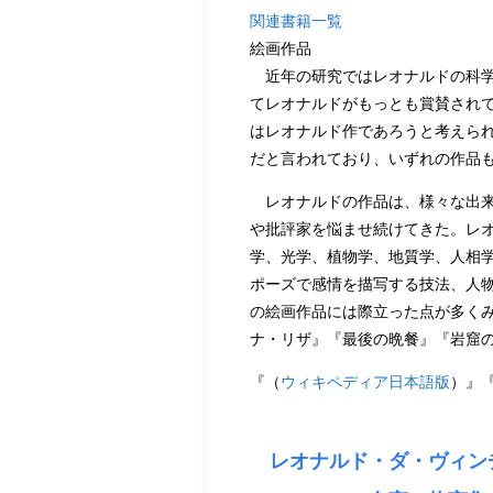
関連書籍一覧
絵画作品
近年の研究ではレオナルドの科学
てレオナルドがもっとも賞賛され
はレオナルド作であろうと考えられ
だと言われており、いずれの作品
レオナルドの作品は、様々な出来
や批評家を悩ませ続けてきた。レ
学、光学、植物学、地質学、人相
ポーズで感情を描写する技法、人
の絵画作品には際立った点が多く
ナ・リザ』『最後の晩餐』『岩窟
『（
ウィキペディア日本語版
）』
レオナルド・ダ・ヴィン