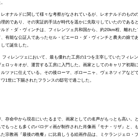
た。
レオナルドに関して様々な考察がなされているが、レオナルドのもの
論理的であり、その実証的手法が時代を遥かに先取りしていたのである
オナルド・ダ・ヴィンチは、フィレンツェ共和国から、約20km程、離れた
て、有能な公証人であったセル・ピエーロ・ダ・ヴィンチと農夫の娘で
として誕生した。
、フィレンツェにおいて、最も優れた工房の1つを主宰していたフィレ
ヴェロッキオが、運営する工房に入門した。画家としてのキャリア初期
ォルツァに仕えている。その後ローマ、ボローニャ、ヴェネツィアなど
ソワ1世に下賜されたフランスの邸宅で過ごした。
、存命中から現在にいたるまで、画家としての名声がもっとも高い。
名でもっとも多くのパロディ画が制作された肖像画『モナ・リザ』と、
れた宗教画『最後の晩餐』に比肩しうる絵画作品は、ミケランジェロ・