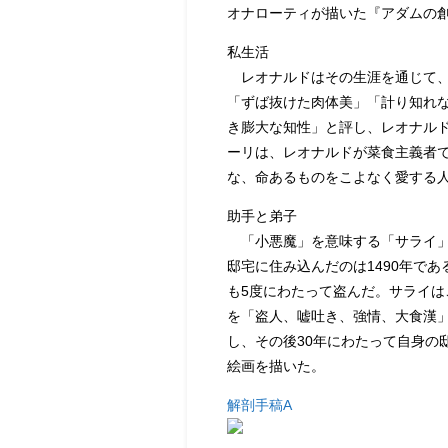
オナローティが描いた『アダムの
私生活
レオナルドはその生涯を通じて、
「ずば抜けた肉体美」「計り知れ
き膨大な知性」と評し、レオナル
ーリは、レオナルドが菜食主義者
な、命あるものをこよなく愛する
助手と弟子
「小悪魔」を意味する「サライ」
邸宅に住み込んだのは1490年で
も5度にわたって盗んだ。サライ
を「盗人、嘘吐き、強情、大食漢
し、その後30年にわたって自身の
絵画を描いた。
解剖手稿A