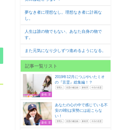
夢なき者に理想なし。理想なき者に計画な
し。
人生は誰の物でもない、あなた自身の物で
す。
また元気になり少しずつ進めるようになる。
記事一覧リスト
2019年12月につぶやいたミオ
の『言霊』総集編！？
管理人
言霊の備忘録
蒼依澪
今日の言霊
蒼依 澪
あなたの心の中で感じている不
安の9割は実勢には起こらな
い！
管理人
言霊の備忘録
蒼依澪
今日の言霊
蒼依 澪