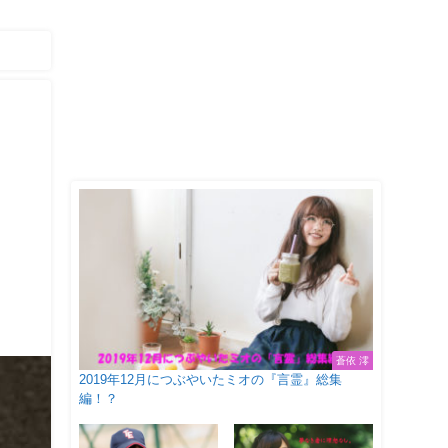
！
蒼依 澪
2019年12月につぶやいたミオの『言霊』総集
編！？